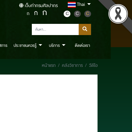
Thai
เว็บท่ากรมศิลปากร
ก
ก
ก
C
C
C
ศการ
ประชาชนควรรู้
บริการ
ติดต่อเรา
หน้าแรก
คลังวิชาการ
วีดีโอ