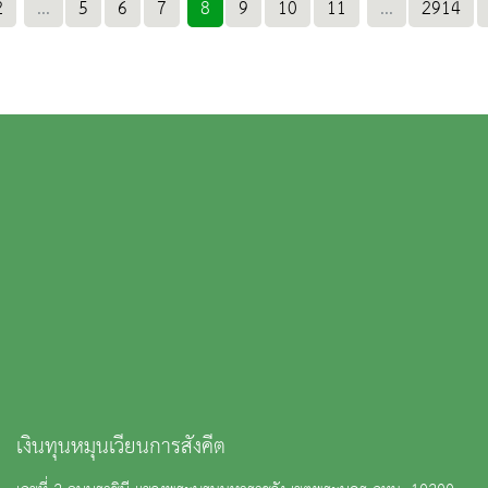
2
...
5
6
7
8
9
10
11
...
2914
เงินทุนหมุนเวียนการสังคีต