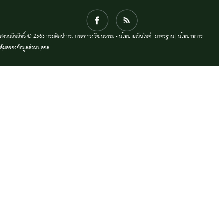
สงวนลิขสิทธิ์ © 2563 กรมศิลปากร. กระทรวงวัฒนธรรม -
นโยบายเว็บไซต์
|
มาตรฐาน
|
นโยบายการ
คุ้มครองข้อมูลส่วนบุคคล