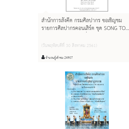
สำนักการสังคีต กรมศิลปากร ขอเชิญชม
รายการศิลปากรคอนเสิร์ต ชุด SONG TO
REMEMBER วันเสาร์ที่ 15 กันยายน 2561
เวลา 14.00 น.โรงละครแห่งชาติ
(วันพฤหัสบดีที่ 30 สิงหาคม 2561)
จำนวนผู้เข้าชม 24907