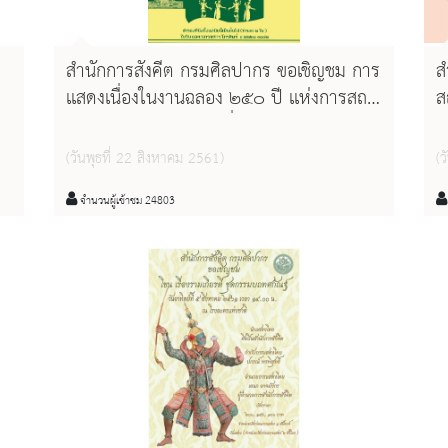
สำนักการสังคีต กรมศิลปากร ขอเชิญชม การ
ส
เเสดงเนื่องในงานฉลอง ๒๕๐ ปี เเห่งการสถา
ส
ปนากรุงธนบุรี วันศุกร์ที่ ๓๑ สิงหาคม
ว
๒๕๖๑ เวลา ๑๔.๐๐ น. ณ โรงละครเเห่งชาติ
เ
(วันพุธที่ 22 สิงหาคม 2561)
(ว
พ
ล
จำนวนผู้เข้าชม 24803
ว
๒