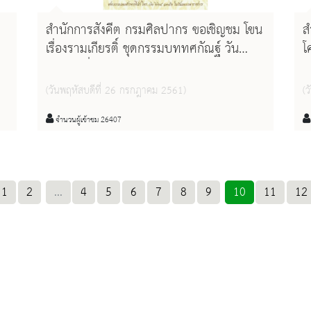
สำนักการสังคีต กรมศิลปากร ขอเชิญชม โขน
ส
เรื่องรามเกียรติ์ ชุดกรรมบททศกัณฐ์ วัน
โ
อาทิตย์ที่ ๕ สิงหาคม ๒๕๖๑ เวลา ๑๔.๐๐
อ
น. ณ โรงละครแห่งชาติ
น
(วันพฤหัสบดีที่ 26 กรกฎาคม 2561)
(
จำนวนผู้เข้าชม 26407
1
2
...
4
5
6
7
8
9
10
11
12