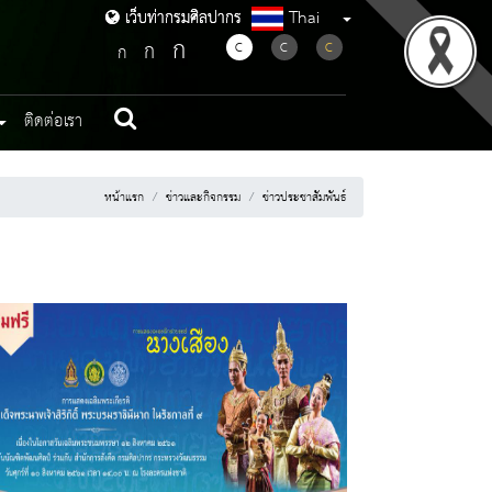
Thai
เว็บท่ากรมศิลปากร
เว็บท่ากรมศิลปากร
ก
ก
C
C
C
ก
ติดต่อเรา
หน้าแรก
ข่าวและกิจกรรม
ข่าวประชาสัมพันธ์