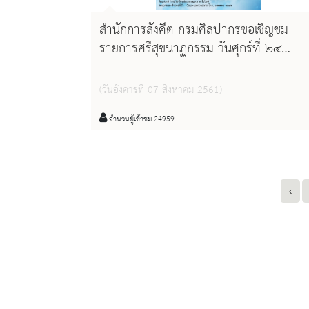
สำนักการสังคีต กรมศิลปากรขอเชิญชม
รายการศรีสุขนาฏกรรม วันศุกร์ที่ ๒๔
สิงหาคม ๒๕๖๑ เวลา ๑๗.๐๐ น. ณ โรง
ละครแห่งชาติ
(วันอังคารที่ 07 สิงหาคม 2561)
จำนวนผู้เข้าชม 24959
‹