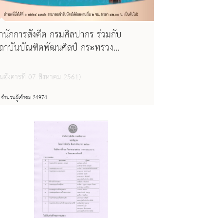
ำนักการสังคีต กรมศิลปากร ร่วมกับ
ถาบันบัณฑิตพัฒนศิลป์ กระทรวง
ัฒนธรรม ขอเชิญชม การแสดง
ฉลิมพระเกียรติ สมเด็จพระนางเจ้าสิริกิติ์
ันอังคารที่ 07 สิงหาคม 2561)
ระบรมราชินีนาถ ในรัชกาลที่ ๙ การแสดง
ะครดึกดำบรรพ์ "นางเสือง" เนื่องในโอกาส
จำนวนผู้เข้าชม 24974
ันเฉลิมพระชนมพรรษา ๑๒ สิงหาคม
๕๖๑ ในวันศุกร์ที่