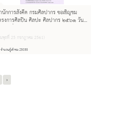
ำนักการสังคีต กรมศิลปากร ขอเชิญชม
ครงการศิลปิน ศิลปะ ศิลปากร ๒๕๖๑ วัน
ังคารที่ ๑๑ กันยายน ๒๕๖๑ เวลา ๑๔.๐๐
. ณ โรงละครแห่งชาติ
วันพุธที่ 25 กรกฎาคม 2561)
จำนวนผู้เข้าชม 25035
›