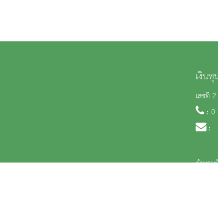
เงินท
เลขที่
: 0
:
จำนวนผู
สงวนลิขสิทธิ์ © 2563 กรมศิลปากร. กระทรวงวัฒนธรรม -
นโยบายเว็บไซต์
|
มาตรฐ