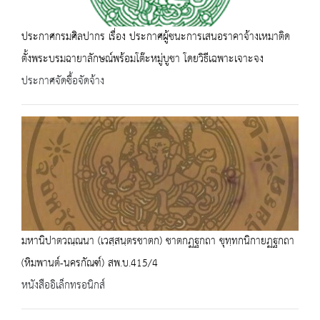
ประกาศกรมศิลปากร เรื่อง ประกาศผู้ชนะการเสนอราคาจ้างเหมาติด
ตั้งพระบรมฉายาลักษณ์พร้อมโต๊ะหมู่บูชา โดยวิธีเฉพาะเจาะจง
ประกาศจัดซื้อจัดจ้าง
มหานิปาตวณฺณนา (เวสฺสนฺตรชาตก) ชาตกฏฐกถา ขุทฺทกนิกายฏฐกถา
(หิมพานต์-นครกัณฑ์) สพ.บ.415/4
หนังสืออิเล็กทรอนิกส์