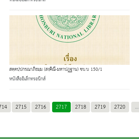
หนังสืออิเล็กทรอนิกส์
สตฺตปฺปกรณาภิธมฺม (สงฺคิณี-มหาปฎฺฐาน) ชบ.บ 150/1
หนังสืออิเล็กทรอนิกส์
714
2715
2716
2717
2718
2719
2720
...