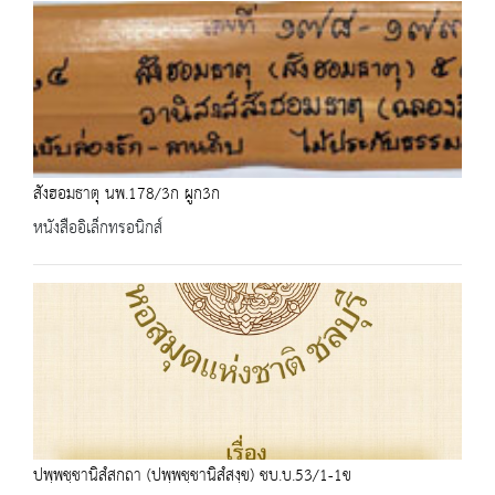
สังฮอมธาตุ นพ.178/3ก ผูก3ก
หนังสืออิเล็กทรอนิกส์
ปพฺพชฺชานิสํสกถา (ปพฺพชฺชานิสํสงฺข) ชบ.บ.53/1-1ข