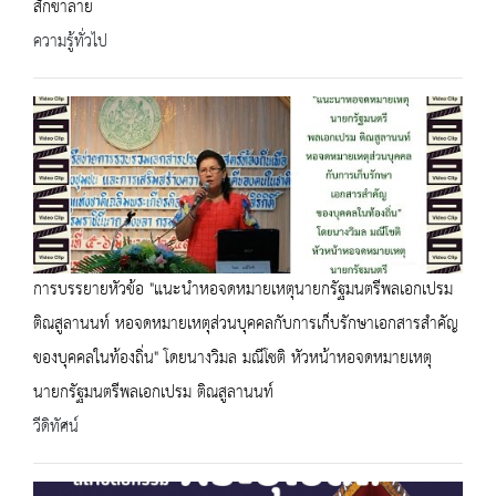
สักขาลาย
ความรู้ทั่วไป
การบรรยายหัวข้อ "แนะนำหอจดหมายเหตุนายกรัฐมนตรีพลเอกเปรม
ติณสูลานนท์ หอจดหมายเหตุส่วนบุคคลกับการเก็บรักษาเอกสารสำคัญ
ของบุคคลในท้องถิ่น" โดยนางวิมล มณีโชติ หัวหน้าหอจดหมายเหตุ
นายกรัฐมนตรีพลเอกเปรม ติณสูลานนท์
วีดิทัศน์