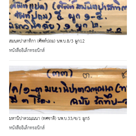
สมนฺตปาสาทิกา (ศัพท์ปถม) นพ.บ.8/3 ผูก12
หนังสืออิเล็กทรอนิกส์
มหานิปาตวณฺณนา (ทศชาติ) นพ.บ.33/ข/1 ผูก5
หนังสืออิเล็กทรอนิกส์