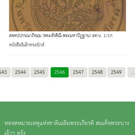
สตฺตปฺปกรณาภิธมฺม (พระสังคิณี-พระมหาปัฏฐาน) อท.บ. 1/1ก
หนังสืออิเล็กทรอนิกส์
543
2544
2545
2546
2547
2548
2549
...
หอจดหมายเหตุแห่งชาติเฉลิมพระเกียรติ สมเด็จพระนาง
เจ้าฯ ตรัง