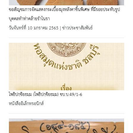
ขอเชิญชมการจัดแสดงกระเบื้องมุงหลังคาชิ้นพิเศษ ที่มีรอยประทับรูป
บุคคลทำท่าคล้ายรำโนรา
วันจันทร์ที่ 10 มกราคม 2565 | ข่าวประชาสัมพันธ์
โพธิปกฺขิยธมฺม (โพธิปกฺขิยธมฺม) ชบ.บ.49/1-6
หนังสืออิเล็กทรอนิกส์