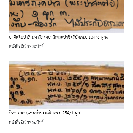
ปาจิตฺติยปาลิ มหาริภงฺคปาลิ(พระปาจิตตีย์)นพ.บ.184/6 ผูก6
หนังสืออิเล็กทรอนิกส์
ขีรธารกถา(แทนน้ำนมแม่) นพ.บ.254/1 ผูก1
หนังสืออิเล็กทรอนิกส์