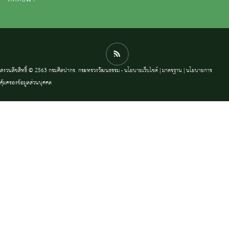
สงวนลิขสิทธิ์ © 2563 กรมศิลปากร. กระทรวงวัฒนธรรม -
นโยบายเว็บไซต์
|
มาตรฐาน
|
นโยบายการ
คุ้มครองข้อมูลส่วนบุคคล