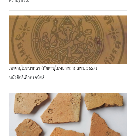
ความรู้ทั่วไป
ภตฺตานุโมทนากถา (ภัตตานุโมทนากถา) สพ.บ.362/1
หนังสืออิเล็กทรอนิกส์