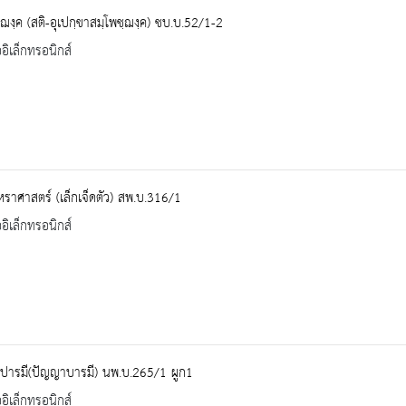
ฺฌงฺค (สติ-อุเปกฺขาสมฺโพชฺฌงฺค) ชบ.บ.52/1-2
ออิเล็กทรอนิกส์
ราศาสตร์ (เล็กเจ็ดตัว) สพ.บ.316/1
ออิเล็กทรอนิกส์
ารมี(ปัญญาบารมี) นพ.บ.265/1 ผูก1
ออิเล็กทรอนิกส์