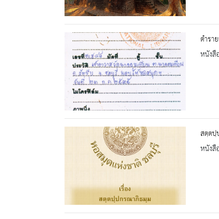
ตำราย
หนังสื
สตฺตปฺ
หนังสื