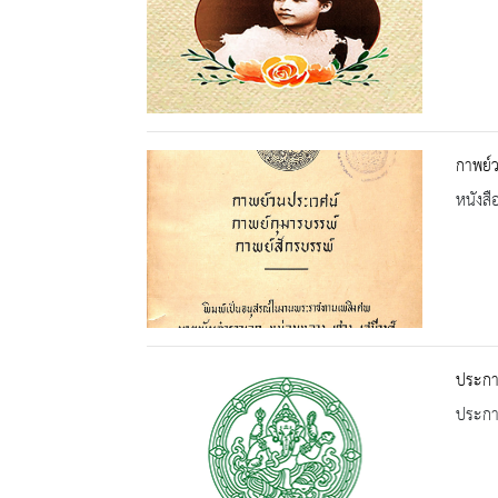
กาพย์ว
หนังสื
ประกาศ
ประกาศ