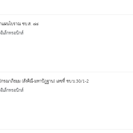
าแผนโบราณ ชบ.ส. ๘๘
ออิเล็กทรอนิกส์
ปกรณาภิธมฺม (สังคิณี-มหาปัฎฐาน) เลขที่ ชบ.บ.30/1-2
ออิเล็กทรอนิกส์