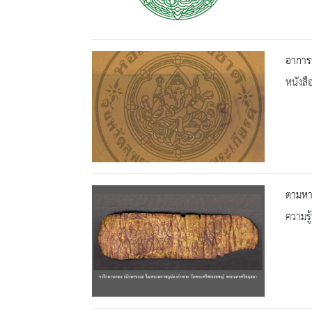
อาการว
หนังสื
ตามหา
ความรู้