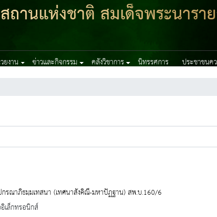
ฑสถานแห่งชาติ สมเด็จพระนาราย
น่วยงาน
ข่าวและกิจกรรม
คลังวิชาการ
นิทรรศการ
ประชาชนควร
ปกรณาภิธมฺมเทสนา (เทศนาสังคิณี-มหาปัฏฐาน) สพ.บ.160/6
ออิเล็กทรอนิกส์