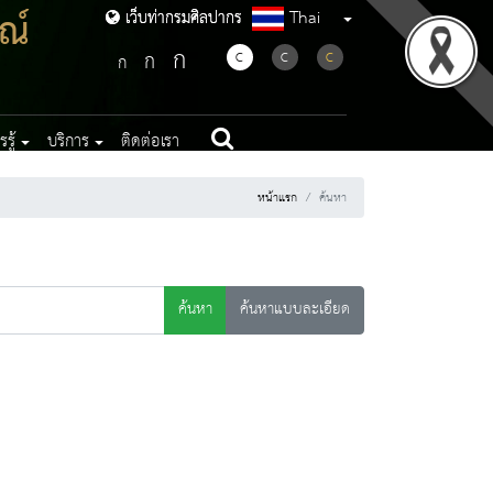
ณ์
Thai
เว็บท่ากรมศิลปากร
เว็บท่ากรมศิลปากร
ก
ก
C
C
C
ก
รู้
บริการ
ติดต่อเรา
หน้าแรก
ค้นหา
ค้นหา
ค้นหาแบบละเอียด