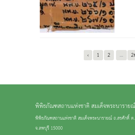
‹
1
2
...
2
พิพิธภัณฑสถานแห่งชาติ สมเด็จพระนารายณ์
พิพิธภัณฑสถานแห่งชาติ สมเด็จพระนารายณ์ ถ.สรศักดิ์ ต.ท
จ.ลพบุรี 15000