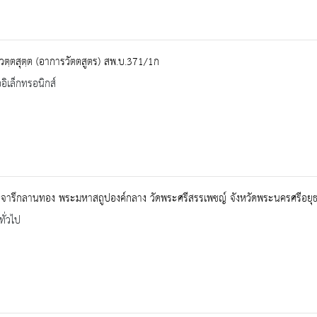
ตฺตสุตฺต (อาการวัตตสูตร) สพ.บ.371/1ก
ออิเล็กทรอนิกส์
จารึกลานทอง พระมหาสถูปองค์กลาง วัดพระศรีสรรเพชญ์ จังหวัดพระนครศรีอยุ
ทั่วไป