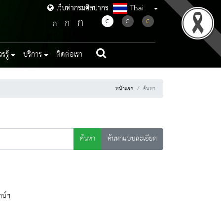
Thai
เว็บท่ากรมศิลปากร
เว็บท่ากรมศิลปากร
ก
ก
C
C
C
ก
รู้
บริการ
ติดต่อเรา
หน้าแรก
ค้นหา
ค้นหา
ค้นหาแบบละเอียด
ทน์ฯ