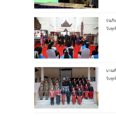
ร่วมกิ
วันพุธ
นางเส
วันพุธ