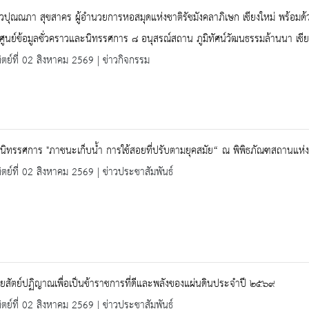
ปุณณภา สุขสาคร ผู้อำนวยการหอสมุดแห่งชาติรัชมังคลาภิเษก เชียงใหม่ พร้อม
ิดศูนย์ข้อมูลชั่วคราวและนิทรรศการ ๘ อนุสรณ์สถาน ภูมิทัศน์วัฒนธรรมล้านนา เชีย
ิตย์ที่ 02 สิงหาคม 2569 | ข่าวกิจกรรม
นิทรรศการ "ภาชนะเก็บน้ำ การใช้สอยที่ปรับตามยุคสมัย“ ณ พิพิธภัณฑสถานแห่ง
ิตย์ที่ 02 สิงหาคม 2569 | ข่าวประชาสัมพันธ์
ายสัตย์ปฏิญาณเพื่อเป็นข้าราชการที่ดีและพลังของแผ่นดินประจำปี ๒๕๖๙
ิตย์ที่ 02 สิงหาคม 2569 | ข่าวประชาสัมพันธ์