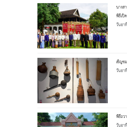
นางสาว
พิธีเป
วันอาท
เชิญชม
วันอาท
พิธีถว
วันอาท