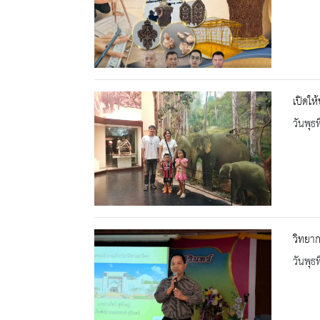
เปิดให
วันพุธ
วิทยาก
วันพุธ