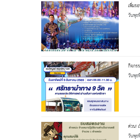
เพิ่มร
วันพุธ
กิจกรร
วันพุธ
ด่วน! 
วันพุธ