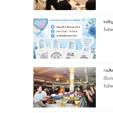
ขอเชิญ
วันอัง
กรมศิ
เป็นปร
วันอัง