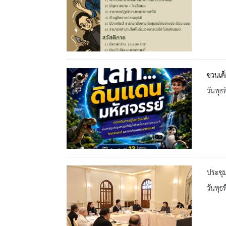
ชวนเด็
วันพุธ
ประชุ
วันพุธ