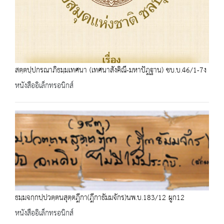
สตฺตปฺปกรณาภิธมฺมเทศนา (เทศนาสังคิณี-มหาปัฎฐาน) ชบ.บ.46/1-7ง
หนังสืออิเล็กทรอนิกส์
ธมฺมจกฺกปฺปวตฺตนสุตฺตฎีกา(ฎีกาธัมมจักร)นพ.บ.183/12 ผูก12
หนังสืออิเล็กทรอนิกส์