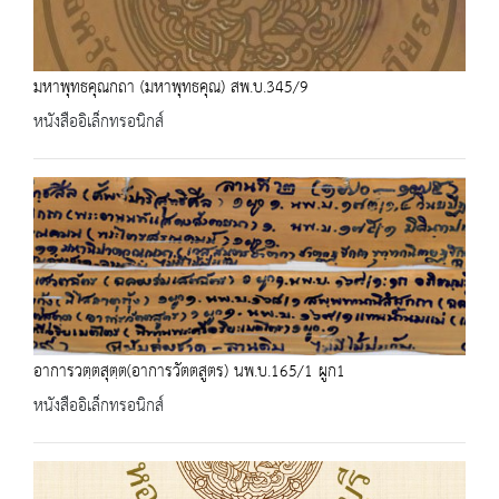
มหาพุทธคุณกถา (มหาพุทธคุณ) สพ.บ.345/9
หนังสืออิเล็กทรอนิกส์
อาการวตฺตสุตฺต(อาการวัตตสูตร) นพ.บ.165/1 ผูก1
หนังสืออิเล็กทรอนิกส์