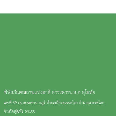
พิพิธภัณฑสถานแห่งชาติ สวรรควรนายก สุโขทัย
เลขที่ 69 ถนนประชาราษฎร์ ตำบลเมืองสวรรคโลก อำเภอสวรรคโลก
จังหวัดสุโขทัย 64100