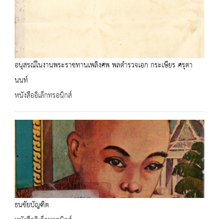
อนุสรณ์ในงานพระราชทานเพลิงศพ พลตำรวจเอก กระเษียร ศรุตา
นนท์
หนังสืออิเล็กทรอนิกส์
ธนชัยบัญฑิต