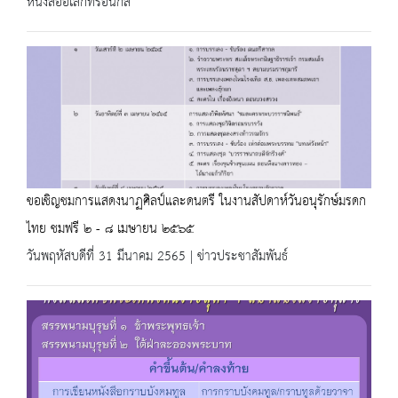
หนังสืออิเล็กทรอนิกส์
ขอเชิญชมการแสดงนาฏศิลป์และดนตรี ในงานสัปดาห์วันอนุรักษ์มรดก
ไทย ชมฟรี ๒ - ๘ เมษายน ๒๕๖๕
วันพฤหัสบดีที่ 31 มีนาคม 2565 | ข่าวประชาสัมพันธ์