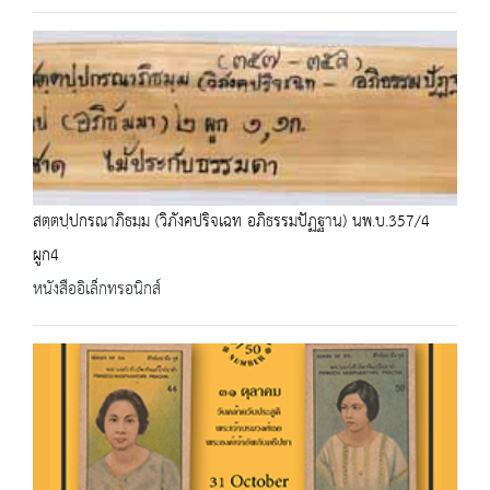
สตฺตปฺปกรณาภิธมฺม (วิภังคปริจเฉท อภิธรรมปัฏฐาน) นพ.บ.357/4
ผูก4
หนังสืออิเล็กทรอนิกส์