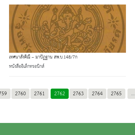
เทศนาสังคิณี – มาปัฏฐาน สพ.บ.148/7ก
หนังสืออิเล็กทรอนิกส์
759
2760
2761
2762
2763
2764
2765
...