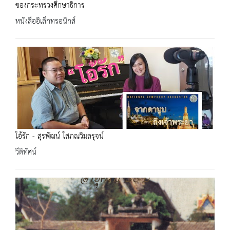
ของกระทรวงศึกษาธิการ
หนังสืออิเล็กทรอนิกส์
โอ้รัก - สุรพัฒน์ โสภณวิมลรุจน์
วีดิทัศน์