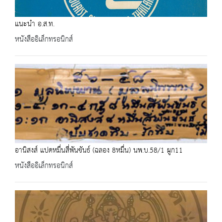
แนะนำ อ.ส.ท.
หนังสืออิเล็กทรอนิกส์
อานิสงส์ แปดหมื่นสี่พันขันธ์ (ฉลอง 8หมื่น) นพ.บ.58/1 ผูก11
หนังสืออิเล็กทรอนิกส์