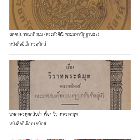
สตฺตปฺปกรณาภิธมฺม (พระสังคิณี-พระมหาปัฏฐาน)(7)
หนังสืออิเล็กทรอนิกส์
บทละครพูดสลับลำ เรื่อง วิวาหพระสมุท
หนังสืออิเล็กทรอนิกส์