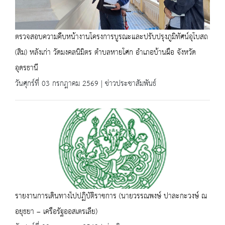
ตรวจสอบความคืบหน้างานโครงการบูรณะและปรับปรุงภูมิทัศน์อุโบสถ
(สิม) หลังเก่า วัดมงคลนิมิตร ตำบลหายโศก อำเภอบ้านผือ จังหวัด
อุดรธานี
วันศุกร์ที่ 03 กรกฎาคม 2569 | ข่าวประชาสัมพันธ์
รายงานการเดินทางไปปฏิบัติราชการ (นายวรรณพงษ์ ปาละกะวงษ์ ณ
อยุธยา – เครือรัฐออสเตรเลีย)