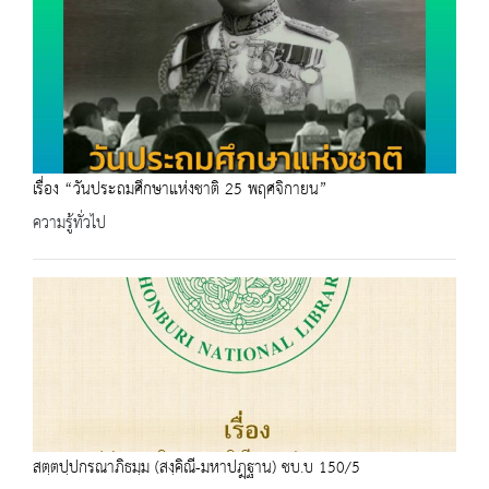
เรื่อง “วันประถมศึกษาแห่งชาติ 25 พฤศจิกายน”
ความรู้ทั่วไป
สตฺตปฺปกรณาภิธมฺม (สงฺคิณี-มหาปฎฺฐาน) ชบ.บ 150/5