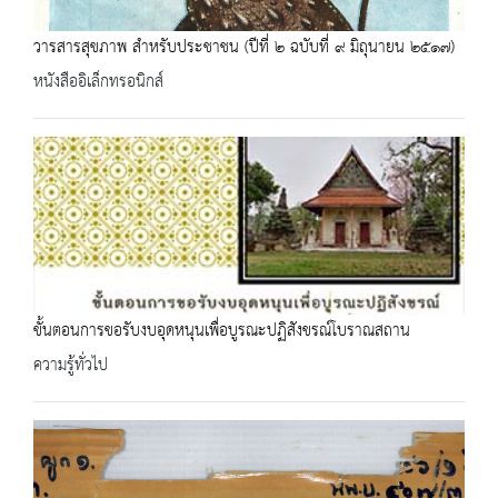
วารสารสุขภาพ สำหรับประชาชน (ปีที่ ๒ ฉบับที่ ๙ มิถุนายน ๒๕๑๗)
หนังสืออิเล็กทรอนิกส์
ขั้นตอนการขอรับงบอุดหนุนเพื่อบูรณะปฏิสังขรณ์โบราณสถาน
ความรู้ทั่วไป