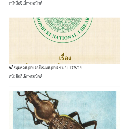
หนังสืออิเล็กทรอนิกส์
อภิธมฺมตฺถสงฺคห (อภิธมฺมสงฺคห) ชบ.บ 179/1ข
หนังสืออิเล็กทรอนิกส์