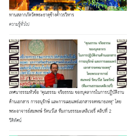
ทานสลากภัตวัดพระธาตุช้างค้ำวรวิหาร
ความรู้ทั่วไป
เทศนาธรรมหัวข้อ "คุณธรรม จริยธรรม ของบุคลากรในการปฏิบัติงาน
ด้านเอกสาร การอนุรักษ์ เเละการเผยเเพร่เอกสารจดหมายเหตุ" โดย
พระอาจารย์สมพงษ์ รัตนวํโส ทีมงานธรรมะเดลิเวอรี่ คลิปที่ 2
วีดิทัศน์