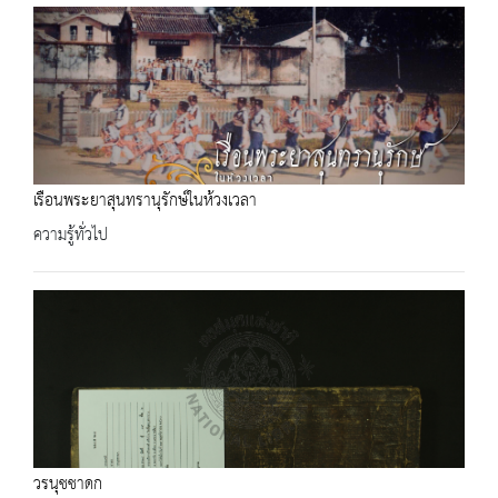
เรือนพระยาสุนทรานุรักษ์ในห้วงเวลา
ความรู้ทั่วไป
วรนุชชาดก