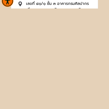
เลขที่ ๘๑/๑ ชั้น ๓ อาคารกรมศิลปากร
ถนนศรีอยุธยา แขวงวชิระพยาบาล ดุสิต
กรุงเทพฯ ๑๐๓๐๐
02 126 6660, 02 164 2501-2
ต่อ 3030, 3031
broadcast@finearts.go.th
จำนวนผู้เข้าชม 1,083,136 คน
หน้าหลัก
ข่าวและกิจกรรม
นิทรรศการ
บริการ