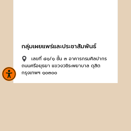
กลุ่มเผยแพร่และประชาสัมพันธ์
เลขที่ ๘๑/๑ ชั้น ๓ อาคารกรมศิลปากร
ถนนศรีอยุธยา แขวงวชิระพยาบาล ดุสิต
กรุงเทพฯ ๑๐๓๐๐
02 126 6660, 02 164 2501-2
ต่อ 3030, 3031
broadcast@finearts.go.th