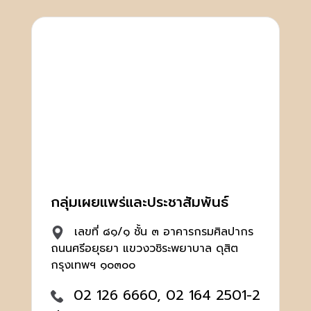
กลุ่มเผยแพร่และประชาสัมพันธ์
เลขที่ ๘๑/๑ ชั้น ๓ อาคารกรมศิลปากร
ถนนศรีอยุธยา แขวงวชิระพยาบาล ดุสิต
กรุงเทพฯ ๑๐๓๐๐
02 126 6660, 02 164 2501-2