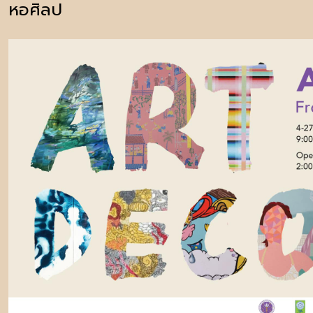
หอศิลป