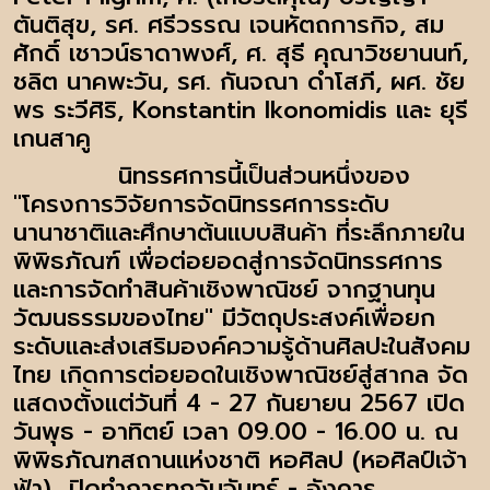
ตันติสุข, รศ. ศรีวรรณ เจนหัตถการกิจ, สม
ศักดิ์ เชาวน์ธาดาพงศ์, ศ. สุธี คุณาวิชยานนท์,
ชลิต นาคพะวัน, รศ. กันจณา ดำโสภี, ผศ. ชัย
พร ระวีศิริ, Konstantin Ikonomidis และ ยุรี
เกนสาคู
นิทรรศการนี้เป็นส่วนหนึ่งของ
"โครงการวิจัยการจัดนิทรรศการระดับ
นานาชาติและศึกษาต้นแบบสินค้า ที่ระลึกภายใน
พิพิธภัณฑ์ เพื่อต่อยอดสู่การจัดนิทรรศการ
และการจัดทำสินค้าเชิงพาณิชย์ จากฐานทุน
วัฒนธรรมของไทย" มีวัตถุประสงค์เพื่อยก
ระดับและส่งเสริมองค์ความรู้ด้านศิลปะในสังคม
ไทย เกิดการต่อยอดในเชิงพาณิชย์สู่สากล จัด
แสดงตั้งแต่วันที่ 4 - 27 กันยายน 2567 เปิด
วันพุธ - อาทิตย์ เวลา 09.00 - 16.00 น. ณ
พิพิธภัณฑสถานแห่งชาติ หอศิลป (หอศิลป์เจ้า
ฟ้า) ปิดทำการทุกวันจันทร์ - อังคาร