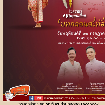
กรมศิลปากร ขอเชิญรับชมถ่ายทอดสด Facebook