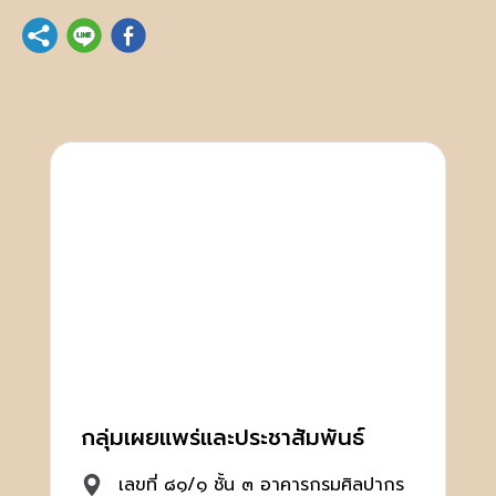
กลุ่มเผยแพร่และประชาสัมพันธ์
เลขที่ ๘๑/๑ ชั้น ๓ อาคารกรมศิลปากร