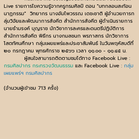
Live รายการไขความรู้จากครูกรมศิลป์ ตอน "บทกลอนสะท้อน
นาฏกรรม" วิทยากร นางอัมไพวรรณ เดชะชาติ ผู้อำนวยการก
ลุ่มวิจัยและพัฒนาการสังคีต สำนักการสังคีต ผู้ดำเนินรายการ
นายธำมรงค์ บุญราช นักวิชาการละครและดนตรีปฏิบัติการ
สำนักการสังคีต พิธีกร นางกมลชนก พรภาสกร นักวิชาการ
โสตทัศนศึกษา กลุ่มเผยแพร่และประชาสัมพันธ์ ในวันพฤหัสบดีที่
๒๐ กรกฎาคม พุทธศักราช ๒๕๖๖ เวลา ๑๑.๐๐ - ๑๑.๔๕ น.
ผู้สนใจสามารถติดตามชมได้ทาง Facebook Live :
กรมศิลปากร กระทรวงวัฒนธรรม
และ Facebook Live :
กลุ่ม
เผยแพร่ฯ กรมศิลปากร
(จำนวนผู้เข้าชม 713 ครั้ง)