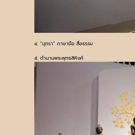
๔. “มุทรา” ภาษามือ สื่อธรรม
๕. ตำนานพระพุทธสิหิงค์