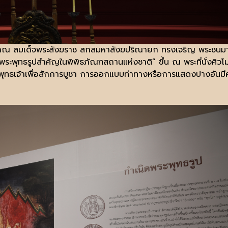
เด็จพระสังฆราช สกลมหาสังฆปริณายก ทรงเจริญ พระชนมายุ
 “พระพุทธรูปสำคัญในพิพิธภัณฑสถานแห่งชาติ” ขึ้น ณ พระที่นั่งศ
พุทธเจ้าเพื่อสักการบูชา การออกแบบท่าทางหรือการแสดงปางอันมี