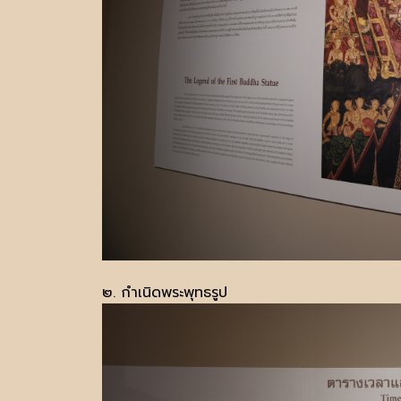
๒. กำเนิดพระพุทธรูป