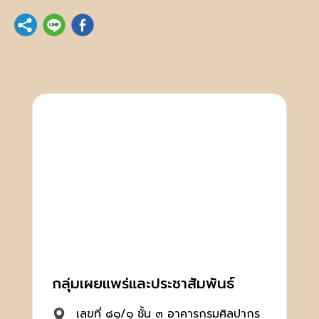
กลุ่มเผยแพร่และประชาสัมพันธ์
เลขที่ ๘๑/๑ ชั้น ๓ อาคารกรมศิลปากร