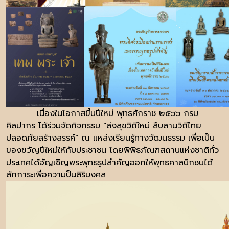
เนื่องในโอกาสขึ้นปีใหม่ พุทธศักราช ๒๕๖๖ กรม
ศิลปากร ได้ร่วมจัดกิจกรรม "ส่งสุขวิถีใหม่ สืบสานวิถีไทย
ปลอดภัยสร้างสรรค์" ณ แหล่งเรียนรู้ทางวัฒนธรรม เพื่อเป็น
ของขวัญปีใหม่ให้กับประชาชน โดยพิพิธภัณฑสถานแห่งชาติทั่ว
ประเทศได้อัญเชิญพระพุทธรูปสำคัญออกให้พุทธศาสนิกชนได้
สักการะเพื่อความป็นสิริมงคล