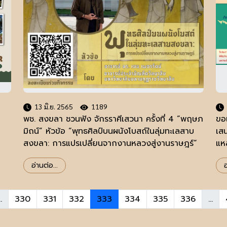
13 มิ.ย. 2565
1189
พช. สงขลา ชวนฟัง จักรราศีเสวนา ครั้งที่ 4 “พฤษภ
ขอ
มิถน์” หัวข้อ “พุทธศิลป์บนผนังโบสถ์ในลุ่มทะเลสาบ
เส
สงขลา: การแปรเปลี่ยนจากงานหลวงสู่งานราษฎร์”
แหล
สา
อ่านต่อ...
อ
..
330
331
332
333
334
335
336
...