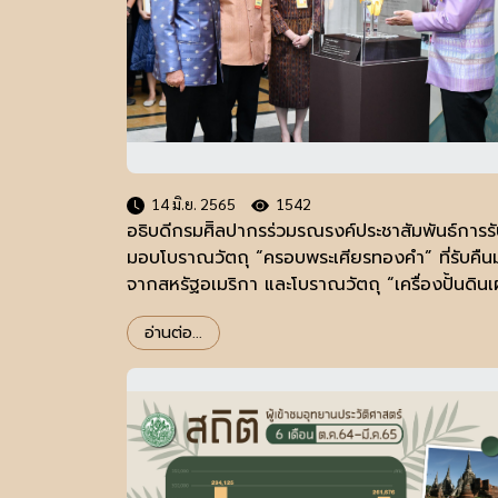
14 มิ.ย. 2565
1542
อธิบดีกรมศิิลปากรร่วมรณรงค์ประชาสัมพันธ์การร
มอบโบราณวัตถุ “ครอบพระเศียรทองคำ” ที่รับคืน
จากสหรัฐอเมริกา และโบราณวัตถุ “เครื่องปั้นดินเ
สมัยลพบุรีจากแหล่งเตาจังหวัดบุรีรัมย์”
อ่านต่อ...