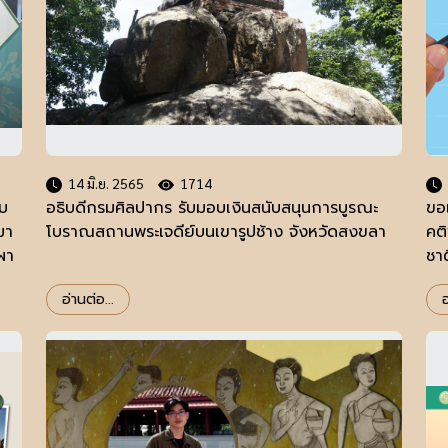
14 มิ.ย. 2565
1714
ับ
อธิบดีกรมศิลปากร รับมอบเงินสนับสนุนการบูรณะ
ขอ
มา
โบราณสถานพระเจดีย์บนเขารูปช้าง จังหวัดสงขลา
คต
ผา
ชา
อ่านต่อ...
อ