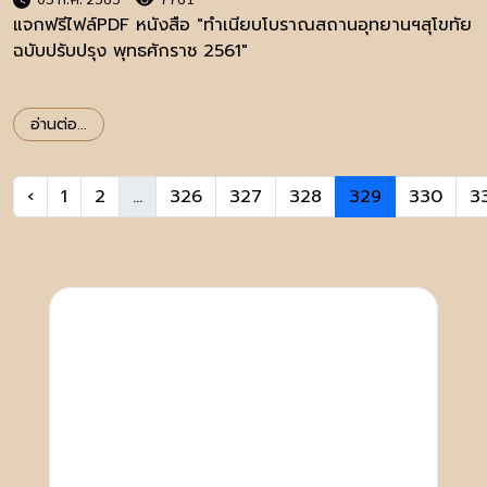
แจกฟรีไฟล์PDF หนังสือ "ทำเนียบโบราณสถานอุทยานฯสุโขทัย
ฉบับปรับปรุง พุทธศักราช 2561"
อ่านต่อ...
‹
1
2
...
326
327
328
329
330
3