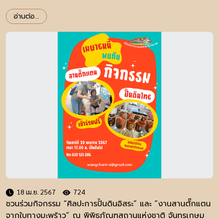
อ่านต่อ...
18 เม.ย. 2567
724
ชวนร่วมกิจกรรม “ศิลปะการปั้นดินอิสระ” และ ”งานสานตั๊กแตน
จากใบทางมะพร้าว” ณ พิพิธภัณฑสถานแห่งชาติ จันทรเกษม