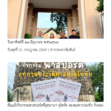
วันอาทิตย์ที่ ๒๘ มิถุนายน พ.ศ.๒๕๖๙
วันพุธที่ 01 กรกฎาคม 2569 | ข่าวประชาสัมพันธ์
เริ่มแล้วกิจกรรมพาสปอร์ตที่อุทยานฯ สุโขทัย สะสมตราประทับ รับของ