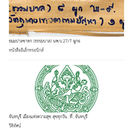
ธมฺมปาลชาตก (ธรรมบาล) นพ.บ.27/7 ผูก6
หนังสืออิเล็กทรอนิกส์
จันทบุรี เมืองแห่งความสุข สุขทุกวัน...ที่...จันทบุรี
วีดิทัศน์