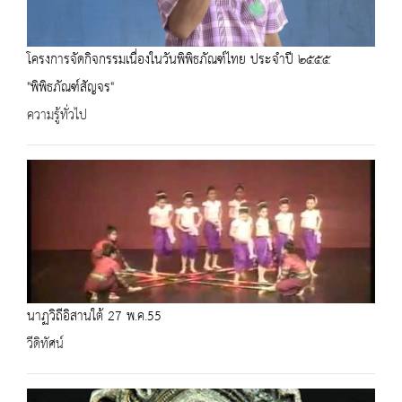
โครงการจัดกิจกรรมเนื่องในวันพิพิธภัณฑ์ไทย ประจำปี ๒๕๕๕
"พิพิธภัณฑ์สัญจร"
ความรู้ทั่วไป
นาฏวิถีอิสานใต้ 27 พ.ค.55
วีดิทัศน์