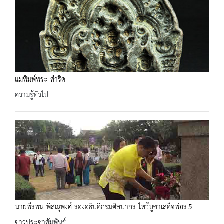
แม่พิมพ์พระ สำริด
ความรู้ทั่วไป
นายพีรพน พิสณุพงศ์ รองอธิบดีกรมศิลปากร ไหว้บูชาเสด็จพ่อร.5
ข่าวประชาสัมพันธ์