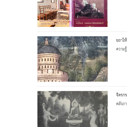
ยถาให้
ความรู้
จิตรกร
คลังภ