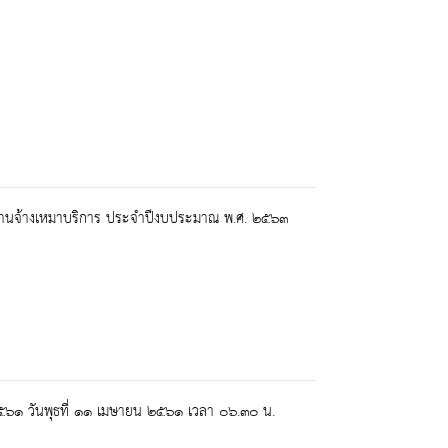
นพนักงานจ้างเหมาบริการ ประจำปีงบประมาณ พ.ศ. ๒๕๖๓
 ๒๕๖๑ วันพุธที่ ๑๑ เมษายน ๒๕๖๑ เวลา ๐๖.๓๐ น.