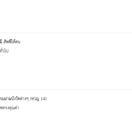
ผี สัพพีให้คน
ทั่วไป
รมฝาผนังวัดต่างๆ (หวญ 14)
าพทรงคุณค่า