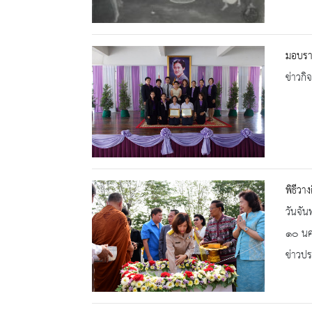
มอบราง
ข่าวกิ
พิธีวา
วันจัน
๑๐ นคร
ข่าวปร