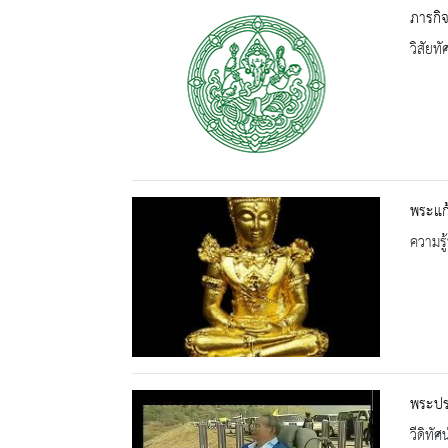
ภารกิ
วิสัยท
พระแก
ความรู้
พระปรม
วีดิทัศน