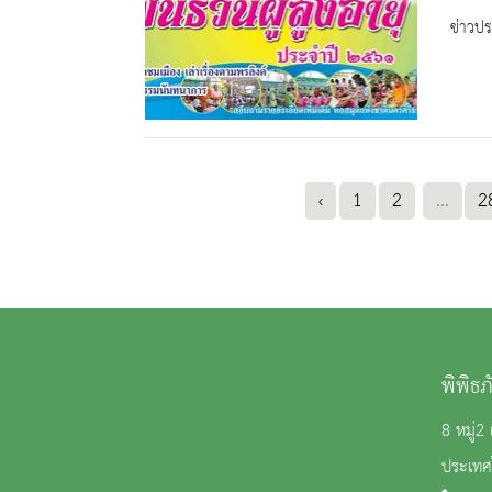
ข่าวปร
‹
1
2
...
2
พิพิธ
8 หมู่
ประเทศ