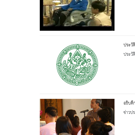
ประวัต
ประวัต
อธิบดี
ข่าวปร