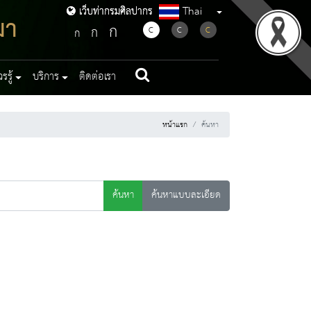
Thai
เว็บท่ากรมศิลปากร
เว็บท่ากรมศิลปากร
มา
ก
ก
C
C
C
ก
รู้
บริการ
ติดต่อเรา
หน้าแรก
ค้นหา
ค้นหา
ค้นหาแบบละเอียด