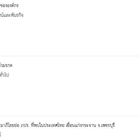
จขององค์กร
ัศน์และพันธกิจ
้วมรกต
ทั่วไป
าภิไธยย่อ ภปร. ที่พบในประเทศไทย เขื่อนแก่งกระจาน จ.เพชรบุรี
์