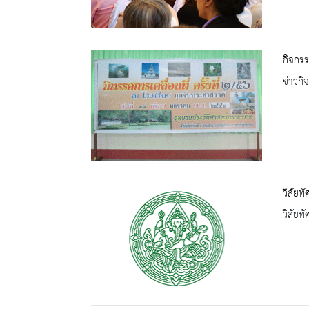
กิจกรร
ข่าวกิ
วิสัยท
วิสัยท