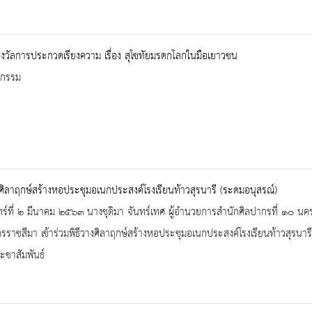
วัลการประกวดเรียงความ เรื่อง สุโขทัยมรดกโลกในมือเยาวชน
จกรรม
งศิลาฤกษ์สร้างหอประชุมอเนกประสงค์โรงเรียนท้าวสุรนารี (ระดมอนุสรณ์)
ทร์ที่ ๒ มีนาคม ๒๕๖๓ นางชุติมา จันทร์เทศ ผู้อำนวยการสำนักศิลปากรที่ ๑๐ นคร
ราชสีมา เข้าร่วมพิธีวางศิลาฤกษ์สร้างหอประชุมอเนกประสงค์โรงเรียนท้าวสุรนาร
ะชาสัมพันธ์