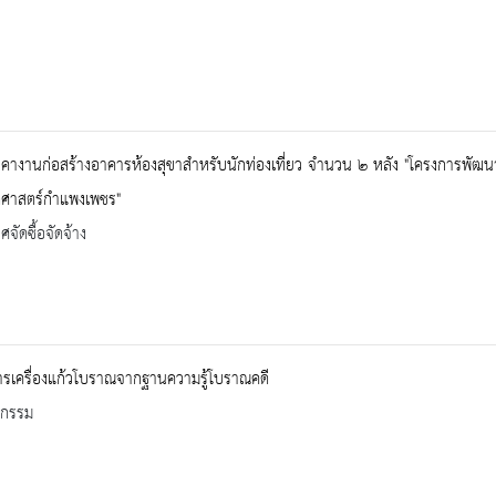
างานก่อสร้างอาคารห้องสุขาสำหรับนักท่องเที่ยว จำนวน ๒ หลัง "โครงการพัฒน
ิศาสตร์กำแพงเพชร"
จัดซื้อจัดจ้าง
รเครื่องแก้วโบราณจากฐานความรู้โบราณคดี
จกรรม