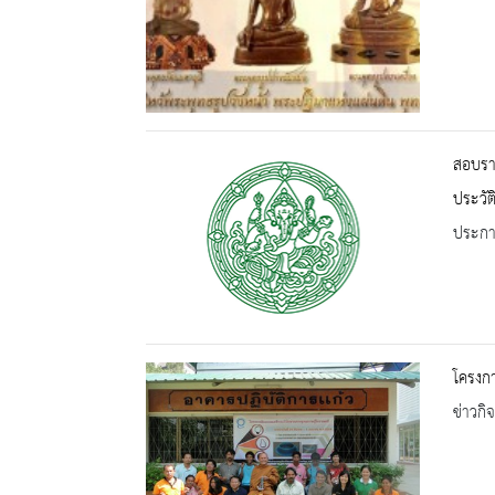
สอบราค
ประวัต
ประกาศ
โครงกา
ข่าวกิ