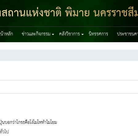
ฑสถานแห่งชาติ พิมาย นครราชสี
น้าหลัก
ข่าวและกิจกรรม
คลังวิชาการ
นิทรรศการ
ประชาชนควร
ปุ่นบอกว่าโกรธคือโง่โมโหทำไมโยม
ทั่วไป