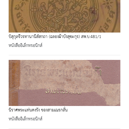
ปํสุกุลจีวรทานานิสํสกถา (ฉลองผ้าบังสุซะกุร) สพ.บ.481/1
หนังสืออิเล็กทรอนิกส์
นิราศพระแท่นดงรัง ของสามเณรกลั่น
หนังสืออิเล็กทรอนิกส์