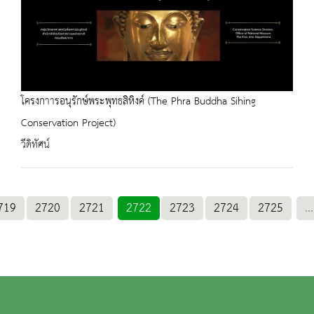
โครงกาารอนุรักษ์พระพุทธสิหิงค์ (The Phra Buddha Sihing
Conservation Project)
วีดิทัศน์
719
2720
2721
2722
2723
2724
2725
...