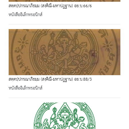
สตฺตปฺปกรณาภิธมฺม (สงฺคิณี-มหาปฎฐาน) อย.บ.66/6
หนังสืออิเล็กทรอนิกส์
สตฺตปฺปกรณาภิธมฺม (สงฺคิณี-มหาปฎฐาน) อย.บ.88/3
หนังสืออิเล็กทรอนิกส์