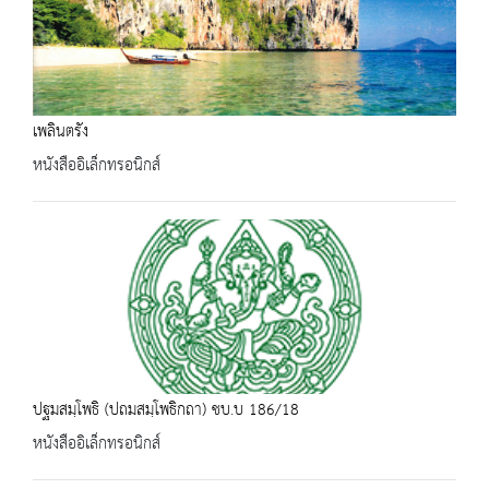
เพลินตรัง
หนังสืออิเล็กทรอนิกส์
ปฐมสมฺโพธิ (ปถมสมฺโพธิกถา) ชบ.บ 186/18
หนังสืออิเล็กทรอนิกส์