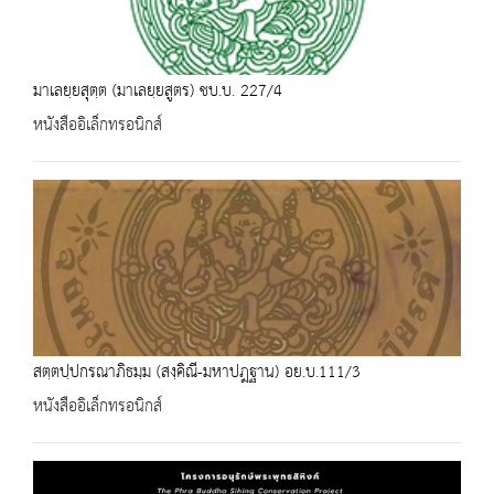
มาเลยฺยสุตฺต (มาเลยฺยสูตร) ชบ.บ. 227/4
หนังสืออิเล็กทรอนิกส์
สตฺตปฺปกรณาภิธมฺม (สงฺคิณี-มหาปฎฐาน) อย.บ.111/3
หนังสืออิเล็กทรอนิกส์