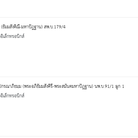
(ธัมมสังคิณี-มหาปัฎฐาน) สพ.บ.179/4
ออิเล็กทรอนิกส์
ปกรณาภิธมฺม (พระอภิธัมมสังคิรี-พระสมันตมหาปัฎฐาน) นพ.บ.91/1 ผูก 1
ออิเล็กทรอนิกส์