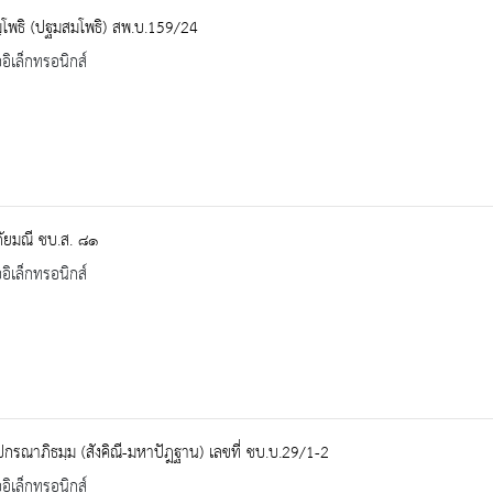
โพธิ (ปฐมสมโพธิ) สพ.บ.159/24
ออิเล็กทรอนิกส์
ัยมณี ชบ.ส. ๘๑
ออิเล็กทรอนิกส์
ปกรณาภิธมฺม (สังคิณี-มหาปัฎฐาน) เลขที่ ชบ.บ.29/1-2
ออิเล็กทรอนิกส์