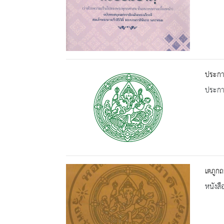
ประกา
ประกาศ
เตภูกถ
หนังสื