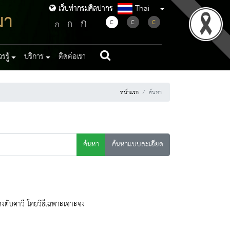
Thai
เว็บท่ากรมศิลปากร
เว็บท่ากรมศิลปากร
มา
ก
ก
C
C
C
ก
รู้
บริการ
ติดต่อเรา
หน้าแรก
ค้นหา
ค้นหา
ค้นหาแบบละเอียด
ตับคาวี โดยวิธีเฉพาะเจาะจง