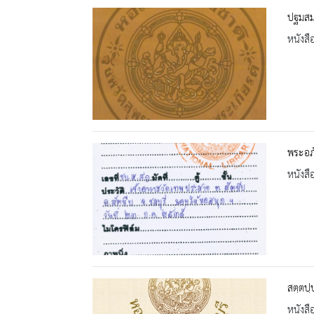
ปฐมสมฺ
หนังสื
พระอภ
หนังสื
สตฺตปฺ
หนังสื