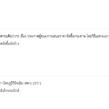
ศกรมศิลปากร เรื่อง ประกาศผู้ฃนะการเสนอราคาจัดซื้อกระดาษ โดยวิธีเฉพาะเจ
จัดซื้อจัดจ้าง
า (ไตรภูมิวินิจฉัย) สพ.บ.107/1
ออิเล็กทรอนิกส์