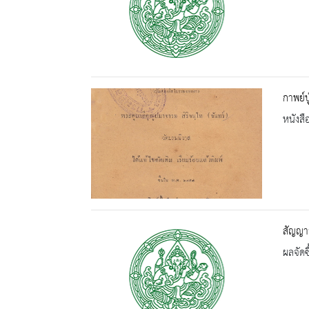
กาพย์
หนังสื
สัญญาจ
ผลจัดซื