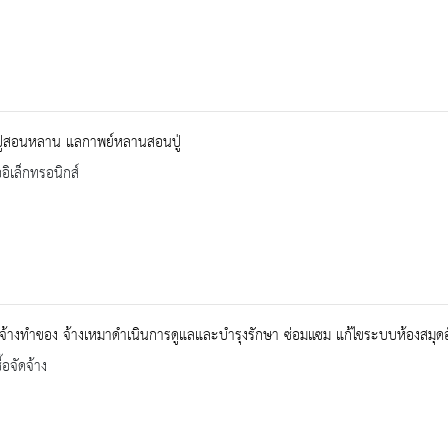
ปู่สอนหลาน แลกาพย์หลานสอนปู่
ออิเล็กทรอนิกส์
้างทำของ จ้างเหมาดำเนินการดูแลและบำรุงรักษา ซ่อมแซม แก้ไขระบบห้องสมุดอั
้อจัดจ้าง