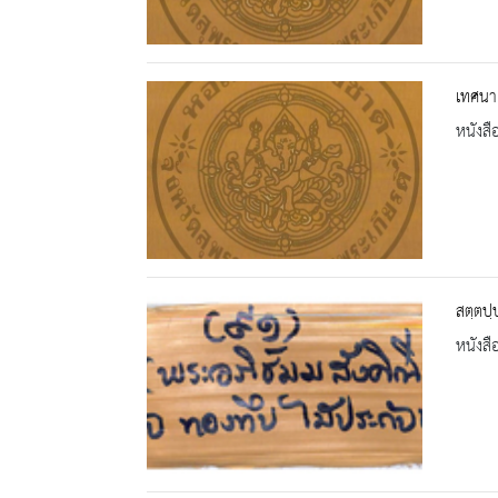
เทศนา 
หนังสื
สตฺตปฺ
หนังสื