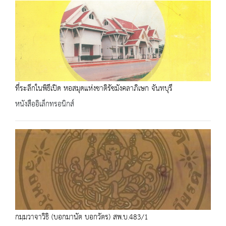
ที่ระลึกในพิธีเปิด หอสมุดแห่งชาติรัชมังคลาภิเษก จันทบุรี
หนังสืออิเล็กทรอนิกส์
กมฺมวาจาวิธิ (บอกมานัต บอกวัตร) สพ.บ.483/1