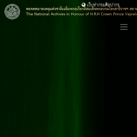
เว็บท่ากรมศิลปากร
หอจดหมายเหตุแห่งชาติเฉลิมพระเกียรติสมเด็จพระบรมโอรสาธิราชฯ สยา
The National Archives in Honour of H.R.H Crown Prince Vajira