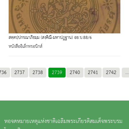
สตฺตปฺปกรณาภิธมฺม (สงฺคิณี-มหาปฎฐาน) อย.บ.88/6
หนังสืออิเล็กทรอนิกส์
736
2737
2738
2739
2740
2741
2742
...
หอจดหมายเหตุแห่งชาติเฉลิมพระเกียรติสมเด็จพระบรม