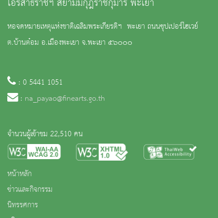
โอรสาธิราชฯ สยามมกุฎราชกุมาร พะเยา
หอจดหมายเหตุแห่งชาติเฉลิมพระเกียรติฯ พะเยา ถนนซุปเปอร์ไฮเวย์
ต.บ้านต๋อม อ.เมืองพะเยา จ.พะเยา ๕๖๐๐๐
: 0 5441 1051
:
na_payao@finearts.go.th
จำนวนผู้เข้าชม 22,510 คน
หน้าหลัก
ข่าวและกิจกรรม
นิทรรศการ