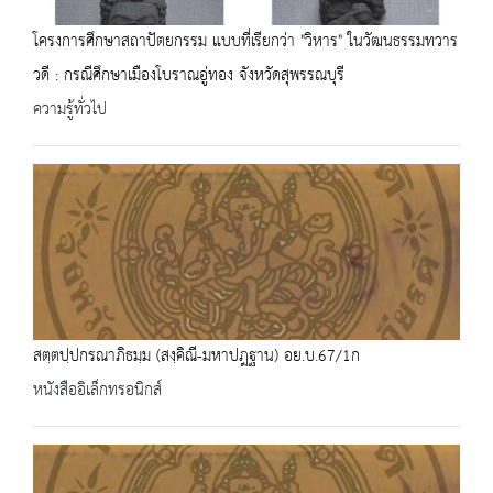
โครงการศึกษาสถาปัตยกรรม แบบที่เรียกว่า "วิหาร" ในวัฒนธรรมทวาร
วดี : กรณีศึกษาเมืองโบราณอู่ทอง จังหวัดสุพรรณบุรี
ความรู้ทั่วไป
สตฺตปฺปกรณาภิธมฺม (สงฺคิณี-มหาปฎฐาน) อย.บ.67/1ก
หนังสืออิเล็กทรอนิกส์