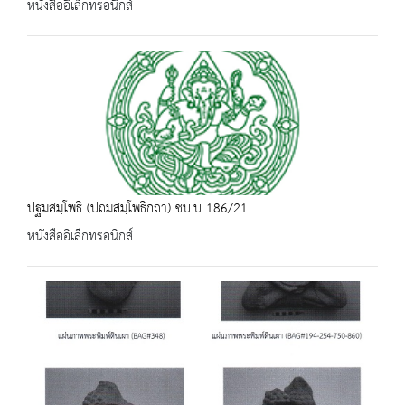
หนังสืออิเล็กทรอนิกส์
ปฐมสมฺโพธิ (ปถมสมฺโพธิกถา) ชบ.บ 186/21
หนังสืออิเล็กทรอนิกส์