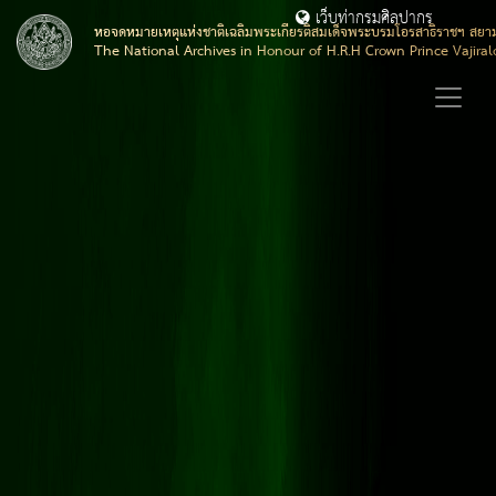
เว็บท่ากรมศิลปากร
หอจดหมายเหตุแห่งชาติเฉลิมพระเกียรติสมเด็จพระบรมโอรสาธิราชฯ สยา
The National Archives in Honour of H.R.H Crown Prince Vajira