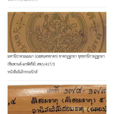
มหานิปาตวณฺณนา (เวสฺสนฺตรชาตก) ชาตกฏฐกถา ขุทฺทกนิกายฏฐกถา
(หิมพานต์-ฉกษัตริย์) สพ.บ.417/3
หนังสืออิเล็กทรอนิกส์