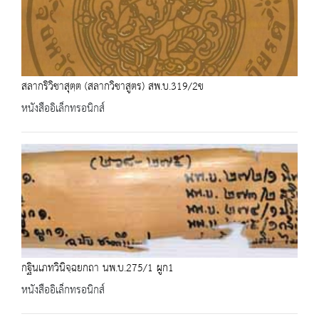
สลากริวิชาสุตฺต (สลากวิชาสูตร) สพ.บ.319/2ข
หนังสืออิเล็กทรอนิกส์
กฐินเภทวินิจฺฉยกถา นพ.บ.275/1 ผูก1
หนังสืออิเล็กทรอนิกส์