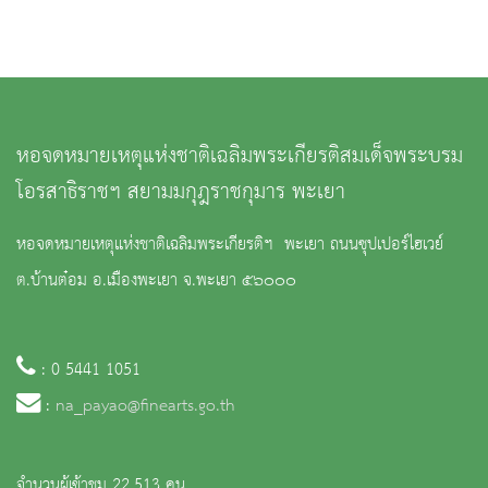
หอจดหมายเหตุแห่งชาติเฉลิมพระเกียรติสมเด็จพระบรม
โอรสาธิราชฯ สยามมกุฎราชกุมาร พะเยา
หอจดหมายเหตุแห่งชาติเฉลิมพระเกียรติฯ พะเยา ถนนซุปเปอร์ไฮเวย์
ต.บ้านต๋อม อ.เมืองพะเยา จ.พะเยา ๕๖๐๐๐
: 0 5441 1051
:
na_payao@finearts.go.th
จำนวนผู้เข้าชม 22,513 คน