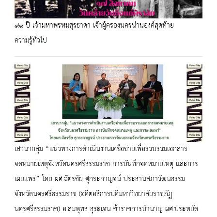
๙๑ ปี เจ้ามหาพรหมสุรธาดา เจ้าผู้ครองนครน่านองค์สุดท้าย
ความรู้ทั่วไป
เสวนากลุ่ม “แนวทางการดำเนินงานเครือข่ายเพื่อรวบรวมเอกสาร
จดหมายเหตุจังหวัดนครศรีธรรมราช การบันทึกจดหมายเหตุ และการ
เผยแพร่” โดย ผศ.ฉัตรชัย ศุกระกาญจน์ ประธานสภาวัฒนธรรม
จังหวัดนครศรีธรรมราช (อดีตอธิการบดีมหาวิทยาลัยราชภัฏ
นครศรีธรรมราช) อ.สมพุทธ ธุระเจน ข้าราชการบำนาญ ผศ.ประหยัด