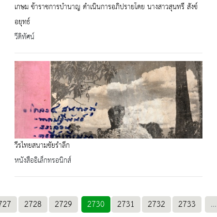
เกษม ข้าราชการบำนาญ ดำเนินการอภิปรายโดย นางสาวสุนทรี สังข์
อยุทธ์
วีดิทัศน์
วีรไทยสนามชัยรำลึก
หนังสืออิเล็กทรอนิกส์
727
2728
2729
2730
2731
2732
2733
...