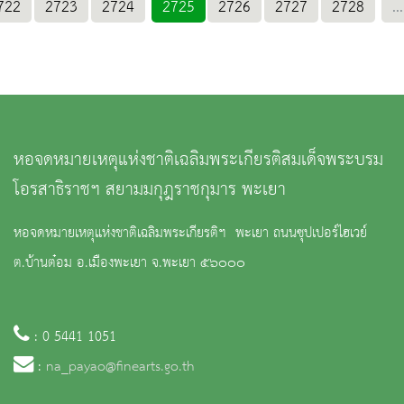
722
2723
2724
2725
2726
2727
2728
...
หอจดหมายเหตุแห่งชาติเฉลิมพระเกียรติสมเด็จพระบรม
โอรสาธิราชฯ สยามมกุฎราชกุมาร พะเยา
หอจดหมายเหตุแห่งชาติเฉลิมพระเกียรติฯ พะเยา ถนนซุปเปอร์ไฮเวย์
ต.บ้านต๋อม อ.เมืองพะเยา จ.พะเยา ๕๖๐๐๐
: 0 5441 1051
:
na_payao@finearts.go.th