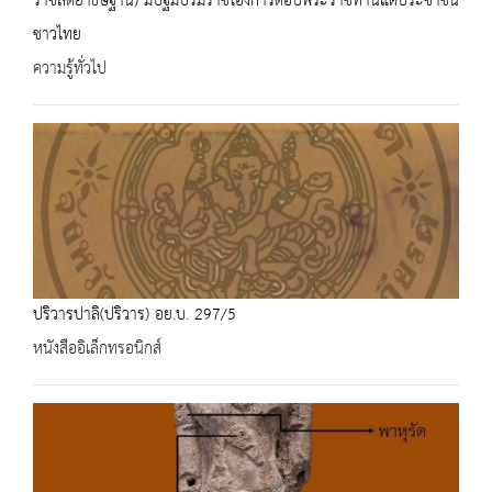
ราชสัตยาธิษฐาน) มีปฐมบรมราชโองการตอบพระราชทานแด่ประชาชน
ชาวไทย
ความรู้ทั่วไป
ปริวารปาลิ(ปริวาร) อย.บ. 297/5
หนังสืออิเล็กทรอนิกส์