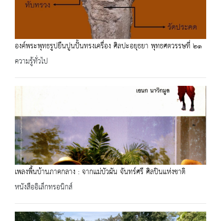
องค์พระพุทธรูปยืนปูนปั้นทรงเครื่อง ศิลปะอยุธยา พุทธศตวรรษที่ ๒๑
ความรู้ทั่วไป
เพลงพื้นบ้านภาคกลาง : จากแม่บัวผัน จันทร์ศรี ศิลปินแห่งชาติ
หนังสืออิเล็กทรอนิกส์