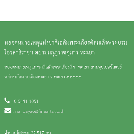
หอจดหมายเหตุแห่งชาติเฉลิมพระเกียรติสมเด็จพระบรม
โอรสาธิราชฯ สยามมกุฎราชกุมาร พะเยา
หอจดหมายเหตุแห่งชาติเฉลิมพระเกียรติฯ พะเยา ถนนซุปเปอร์ไฮเวย์
ต.บ้านต๋อม อ.เมืองพะเยา จ.พะเยา ๕๖๐๐๐
: 0 5441 1051
:
na_payao@finearts.go.th
จำนวนผู้เข้าชม 22,517 คน