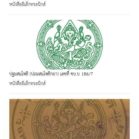
หนังสืออิเล็กทรอนิกส์
ปฐมสมฺโพธิ (ปถมสมฺโพธิกถา) เลขที่ ชบ.บ 186/7
หนังสืออิเล็กทรอนิกส์