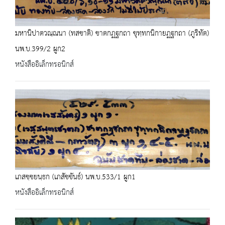
มหานิปาตวณฺณนา (ทสชาติ) ชาตกฏฐกถา ขุทฺทกนิกายฏฐกถา (ภูริทัต)
นพ.บ.399/2 ผูก2
หนังสืออิเล็กทรอนิกส์
เภสชฺชยนฺธก (เภสัชขันธ์) นพ.บ.533/1 ผูก1
หนังสืออิเล็กทรอนิกส์