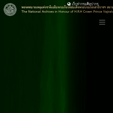
เว็บท่ากรมศิลปากร
หอจดหมายเหตุแห่งชาติเฉลิมพระเกียรติสมเด็จพระบรมโอรสาธิราชฯ สยา
The National Archives in Honour of H.R.H Crown Prince Vajira