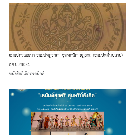
ธมฺมปทวณฺณนา ธมฺมปทฏธกถา ขุทฺทกนิกายฏธกถ (ธมฺมปทขั้นปลาย)
อย.บ.240/4
หนังสืออิเล็กทรอนิกส์