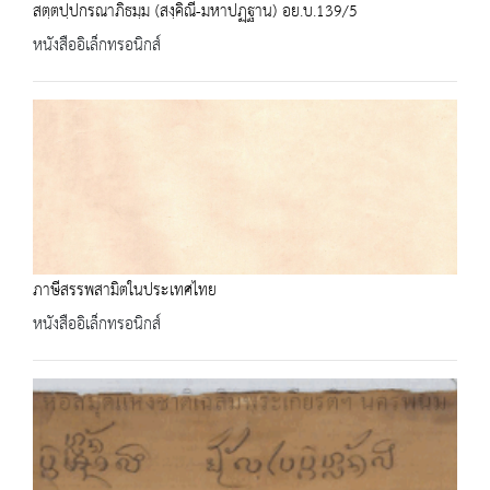
สตฺตปฺปกรณาภิธมฺม (สงฺคิณี-มหาปฏฺฐาน) อย.บ.139/5
หนังสืออิเล็กทรอนิกส์
ภาษีสรรพสามิตในประเทศไทย
หนังสืออิเล็กทรอนิกส์