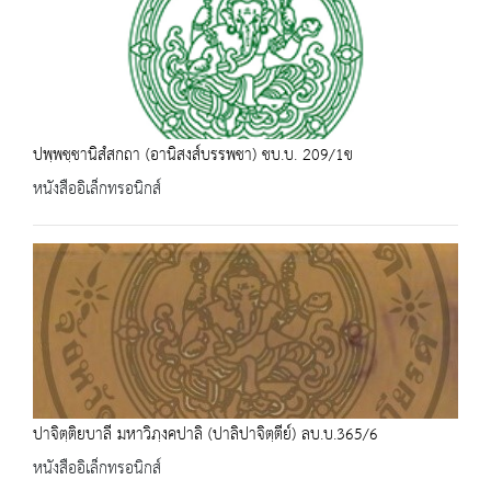
ปพฺพชฺชานิสํสกถา (อานิสงส์บรรพชา) ชบ.บ. 209/1ข
หนังสืออิเล็กทรอนิกส์
ปาจิตฺติยบาลี มหาวิภฺงคปาลิ (ปาลิปาจิตฺตีย์) ลบ.บ.365/6
หนังสืออิเล็กทรอนิกส์