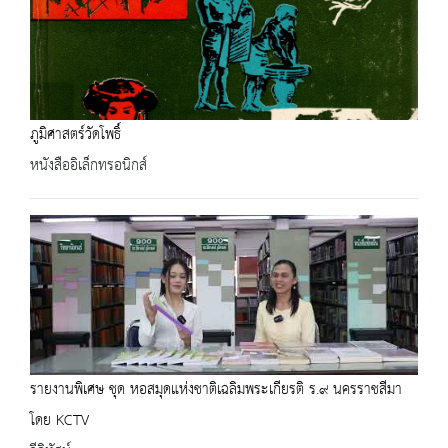
ภูมิศาสตร์วัดโพธิ์
หนังสืออิเล็กทรอนิกส์
รายงานพิเศษ ชุด หอสมุดแห่งชาติเฉลิมพระเกียรติ ร.๙ นครราชสีมา
โดย KCTV