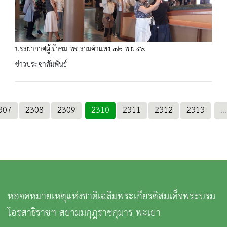
บรรยากาศผู้เข้าชม พช.รามคำแหง ๑๒ พ.ย.๕๙
ข่าวประชาสัมพันธ์
307
2308
2309
2310
2311
2312
2313
...
หอจดหมายเหตุแห่งชาติเฉลิมพระเกียรติสมเด็จพระบรม
โอรสาธิราชฯ สยามมกุฎราชกุมาร พะเยา