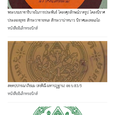
พระบรมราชาธิบายในการประพันธ์ โคลงศุภลักษณ์วาดรูป โคลงนิราศ
ประลองยุทธ สักระวาชายทเล สักระวาน่าหนาว นิราศมะเหลเถไถ
หนังสืออิเล็กทรอนิกส์
สตฺตปฺปกรณาภิธมฺม (สงฺคิณี-มหาปฎฐาน) อย.บ.83/5
หนังสืออิเล็กทรอนิกส์