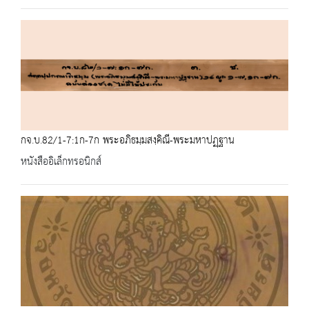
กจ.บ.82/1-7:1ก-7ก พระอภิธมฺมสงฺคิณี-พระมหาปฏฺฐาน
หนังสืออิเล็กทรอนิกส์