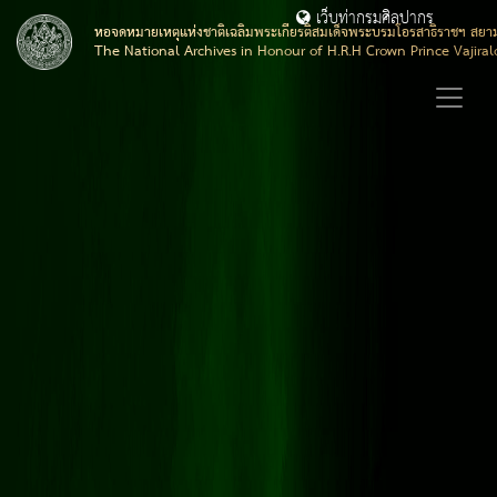
เว็บท่ากรมศิลปากร
หอจดหมายเหตุแห่งชาติเฉลิมพระเกียรติสมเด็จพระบรมโอรสาธิราชฯ สยา
The National Archives in Honour of H.R.H Crown Prince Vajira