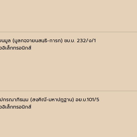
ยนมูล (มูลกจฺจายนสนฺธิ-การก) ชบ.บ. 232/ง/1
ออิเล็กทรอนิกส์
ฺปกรณาภิธมฺม (สงฺคิณี-มหาปฎฐาน) อย.บ.101/5
ออิเล็กทรอนิกส์