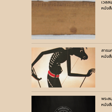
เวสฺส
หนังสื
สารนค
หนังสื
พระสมุ
หนังสื