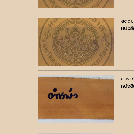
สตฺตป
หนังสื
ตำราง
หนังสื