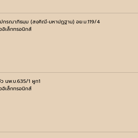
ฺปกรณาภิธมฺม (สงฺคิณี-มหาปฎฐาน) อย.บ.119/4
ออิเล็กทรอนิกส์
ัว นพ.บ.635/1 ผูก1
ออิเล็กทรอนิกส์