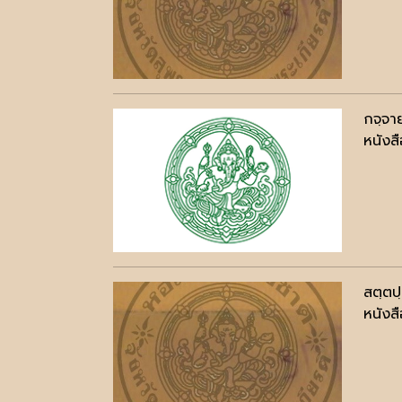
กจฺจา
หนังสื
สตฺตป
หนังสื