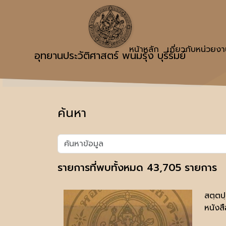
หน้าหลัก
เกี่ยวกับหน่วยง
อุทยานประวัติศาสตร์ พนมรุ้ง บุรีรัมย์
ค้นหา
รายการที่พบทั้งหมด 43,705 รายการ
สตฺตป
หนังสื