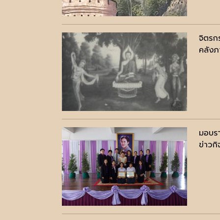
จิตรก
คลังภ
มอบรา
ข่าวก