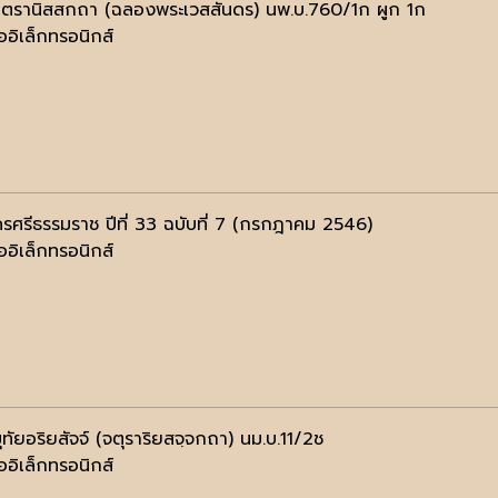
นฺตรานิสสกถา (ฉลองพระเวสสันดร) นพ.บ.760/1ก ผูก 1ก
ออิเล็กทรอนิกส์
รศรีธรรมราช ปีที่ 33 ฉบับที่ 7 (กรกฎาคม 2546)
ออิเล็กทรอนิกส์
ทัยอริยสัจจ์ (จตุราริยสจฺจกถา) นม.บ.11/2ช
ออิเล็กทรอนิกส์