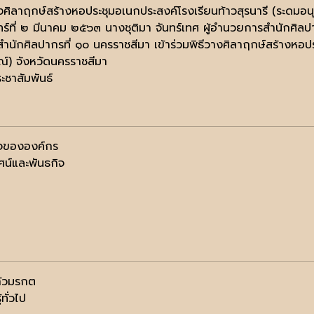
างศิลาฤกษ์สร้างหอประชุมอเนกประสงค์โรงเรียนท้าวสุรนารี (ระดมอน
นทร์ที่ ๒ มีนาคม ๒๕๖๓ นางชุติมา จันทร์เทศ ผู้อำนวยการสำนักศิลป
ี่สำนักศิลปากรที่ ๑๐ นครราชสีมา เข้าร่วมพิธีวางศิลาฤกษ์สร้างหอป
ณ์) จังหวัดนครราชสีมา
ะชาสัมพันธ์
จขององค์กร
ัศน์และพันธกิจ
้วมรกต
้ทั่วไป