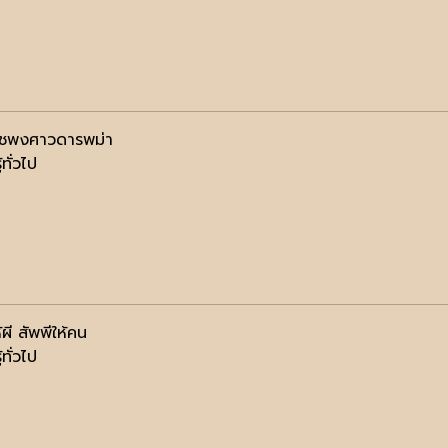
าชพงศาวดารพม่า
้ทั่วไป
ผี สัพพีให้คน
้ทั่วไป