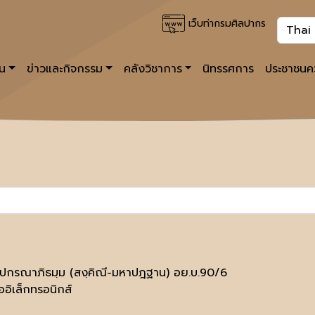
เว็บท่ากรมศิลปากร
าน
ข่าวและกิจกรรม
คลังวิชาการ
นิทรรศการ
ประชาชนคว
ฺปกรณาภิธมฺม (สงฺคิณี-มหาปฎฐาน) อย.บ.90/6
ออิเล็กทรอนิกส์