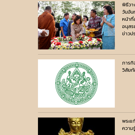
พิธีว
วันจั
หน้าท
อนุสร
ข่าวปร
ภารกิ
วิสัยท
พระแก
ความรู