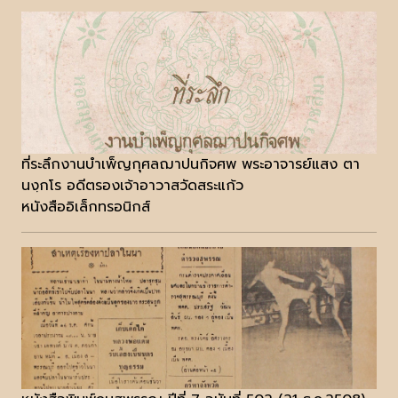
ที่ระลึกงานบำเพ็ญกุศลฌาปนกิจศพ พระอาจารย์แสง ตา
นงฺกโร อดีตรองเจ้าอาวาสวัดสระแก้ว
หนังสืออิเล็กทรอนิกส์