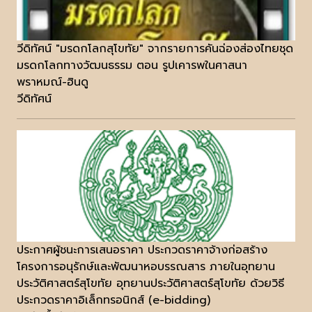
วีดิทัศน์ "มรดกโลกสุโขทัย" จากรายการคันฉ่องส่องไทยชุด
มรดกโลกทางวัฒนธรรม ตอน รูปเคารพในศาสนา
พราหมณ์-ฮินดู
วีดิทัศน์
ประกาศผู้ชนะการเสนอราคา ประกวดราคาจ้างก่อสร้าง
โครงการอนุรักษ์และพัฒนาหอบรรณสาร ภายในอุทยาน
ประวัติศาสตร์สุโขทัย อุทยานประวัติศาสตร์สุโขทัย ด้วยวิธี
ประกวดราคาอิเล็กทรอนิกส์ (e-bidding)