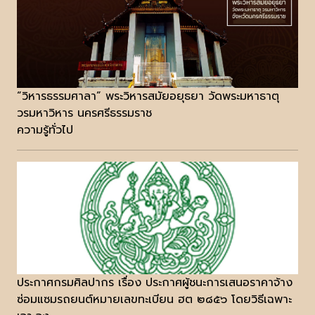
“วิหารธรรมศาลา” พระวิหารสมัยอยุธยา วัดพระมหาธาตุ
วรมหาวิหาร นครศรีธรรมราช
ความรู้ทั่วไป
ประกาศกรมศิลปากร เรื่อง ประกาศผู้ชนะการเสนอราคาจ้าง
ซ่อมแซมรถยนต์หมายเลขทะเบียน ฮต ๒๘๕๖ โดยวิธีเฉพาะ