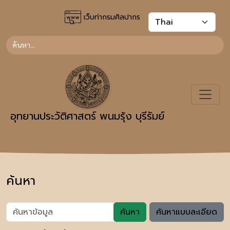
เว็บท่ากรมศิลปากร
อุทยานประวัติศาสตร์ พนมรุ้ง บุรีรัมย์
ค้นหา
ค้นหา
ค้นหาแบบละเอียด