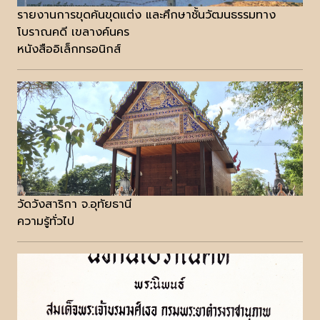
รายงานการขุดค้นขุดแต่ง และศึกษาชั้นวัฒนธรรมทาง
โบราณคดี เขลางค์นคร
หนังสืออิเล็กทรอนิกส์
วัดวังสาริกา จ.อุทัยธานี
ความรู้ทั่วไป