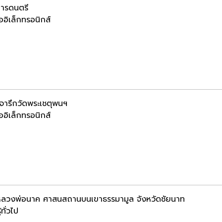
การดนตรี
ออิเล็กทรอนิกส์
มจารึกวัดพระเชตุพนฯ
ออิเล็กทรอนิกส์
หลวงพ่อนาค ศาสนสถานบนเขาธรรมามูล จังหวัดชัยนาท
้ทั่วไป