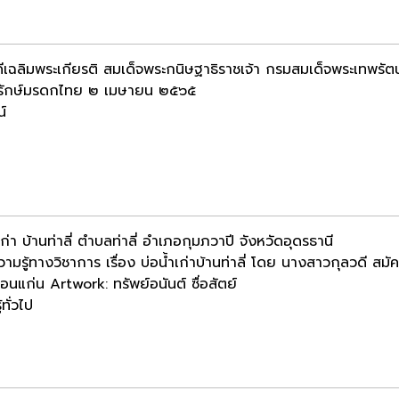
ีเฉลิมพระเกียรติ สมเด็จพระกนิษฐาธิราชเจ้า กรมสมเด็จพระเทพรั
ุรักษ์มรดกไทย ๒ เมษายน ๒๕๖๕
น์
เก่า บ้านท่าลี่ ตำบลท่าลี่ อำเภอกุมภวาปี จังหวัดอุดรธานี
วามรู้ทางวิชาการ เรื่อง บ่อน้ำเก่าบ้านท่าลี่ โดย นางสาวกุลวด
ขอนแก่น Artwork: ทรัพย์อนันต์ ซื่อสัตย์
้ทั่วไป