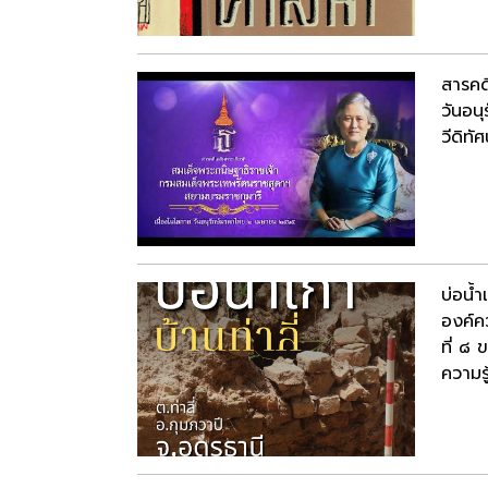
สารคด
วันอน
วีดิทัศ
บ่อน้ำ
องค์ค
ที่ ๘ 
ความรู