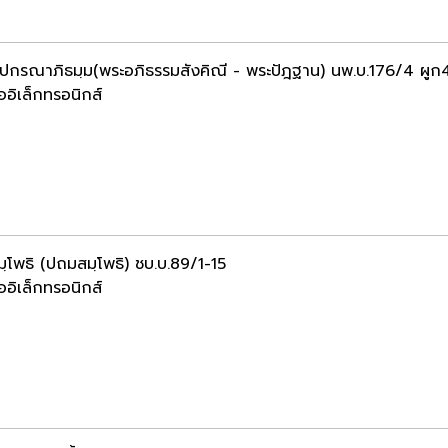
ฺปกรณาภิธมฺม(พระอภิธรรมสังคิณี - พระปัฎฐาน) นพ.บ.176/4 ผูก
ออิเล็กทรอนิกส์
ฺโพธิ (ปถมสมฺโพธิ) ชบ.บ.89/1-15
ออิเล็กทรอนิกส์