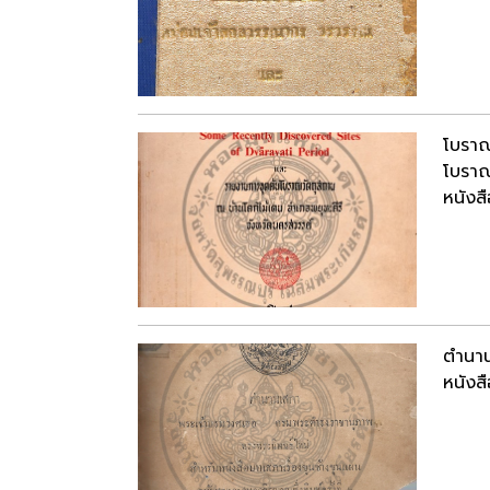
โบราณ
โบราณ
หนังสื
ตำนาน
หนังสื