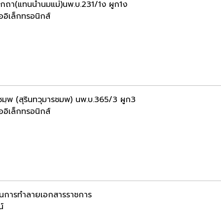
รกถา(แทนน้ำนมแม่)นพ.บ.231/1ง ผูก1ง
ออิเล็กทรอนิกส์
ทชมฺพ (สุรินทวุมารชมพ) นพ.บ.365/3 ผูก3
ออิเล็กทรอนิกส์
อนการทำลายเอกสารราชการ
น์