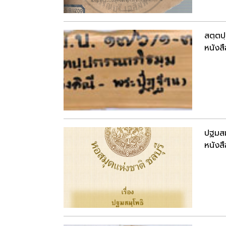
สตฺตป
หนังสื
ปฐมสม
หนังสื