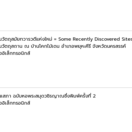
วัตถุสมัยทวารวดีแห่งใหม่ = Some Recently Discovered Site
วัตถุสถาน ณ บ้านโคกไม้เดน อำเภอพยุหะคีรี จังหวัดนครสรรค์
ออิเล็กทรอนิกส์
เสภา ฉบับหอพระสมุดวชิรญาณซึ่งพิมพ์ครั้งที่ 2
ออิเล็กทรอนิกส์