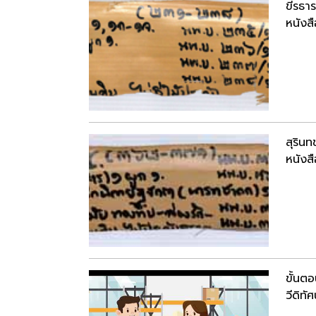
ขีรธา
หนังสื
สุริน
หนังสื
ขั้นต
วีดิทัศ