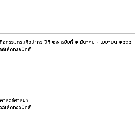
นกิจกรรมกรมศิลปากร ปีที่ ๒๘ ฉบับที่ ๒ มีนาคม - เมษายน ๒๕๖๕
ออิเล็กทรอนิกส์
ติศาสตร์ศาสนา
ออิเล็กทรอนิกส์