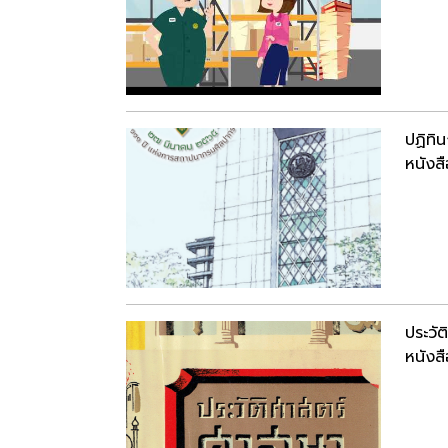
ปฏิทิ
หนังสื
ประวั
หนังสื