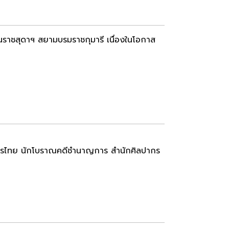
ตนราชสุดาฯ สยามบรมราชกุมารี เนื่องในโอกาส
ี สมัครไทย นักโบราณคดีชำนาญการ สำนักศิลปากร