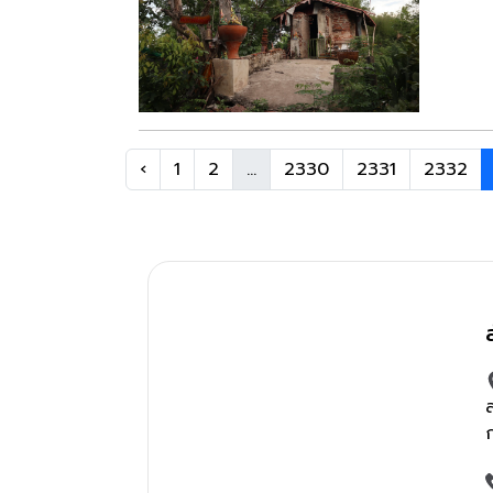
‹
1
2
...
2330
2331
2332