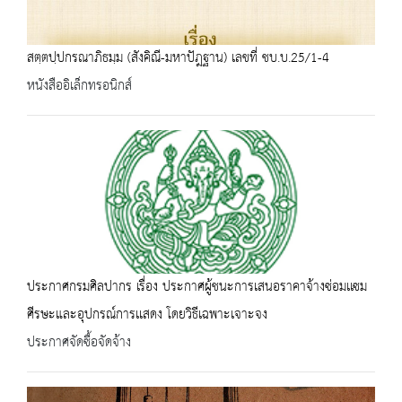
สตฺตปฺปกรณาภิธมฺม (สังคิณี-มหาปัฎฐาน) เลขที่ ชบ.บ.25/1-4
หนังสืออิเล็กทรอนิกส์
ประกาศกรมศิลปากร เรื่อง ประกาศผู้ชนะการเสนอราคาจ้างซ่อมเเซม
ศีรษะและอุปกรณ์การเเสดง โดยวิธีเฉพาะเจาะจง
ประกาศจัดซื้อจัดจ้าง