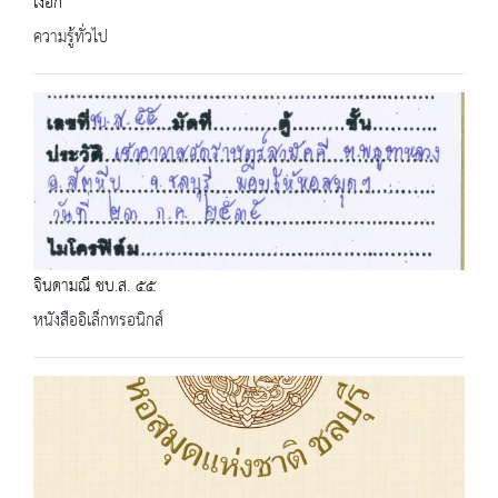
เงือก
ความรู้ทั่วไป
จินดามณี ชบ.ส. ๕๕
หนังสืออิเล็กทรอนิกส์