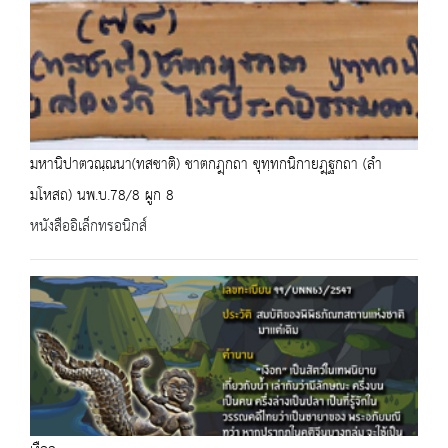
มหานิปาตวณฺณนา(ทสชาติ) ชาตกฎฺกถา ขุทฺทกนิกายฎฺฐกถา (ลำ
มโหสถ) นพ.บ.78/8 ผูก 8
หนังสืออิเล็กทรอนิกส์