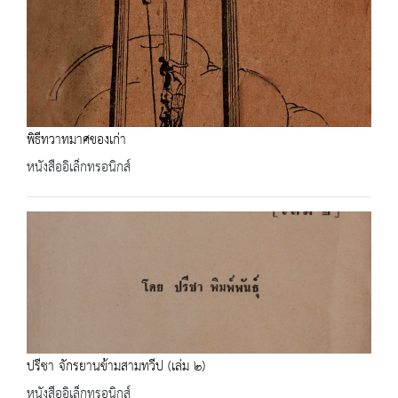
พิธีทวาทมาศของเก่า
หนังสืออิเล็กทรอนิกส์
ปรีชา จักรยานข้ามสามทวีป (เล่ม ๒)
หนังสืออิเล็กทรอนิกส์