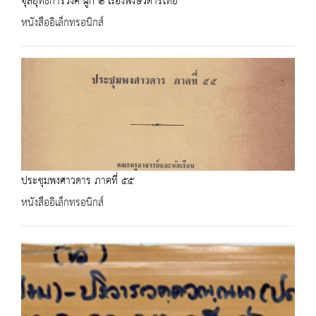
จุลยุทธการวงศ์ ผูก ๒ เรื่องพงษวดารไทย
หนังสืออิเล็กทรอนิกส์
ประชุมพงศาวดาร ภาคที่ ๕๕
หนังสืออิเล็กทรอนิกส์