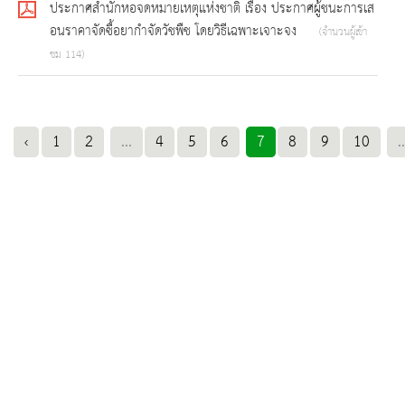
ประกาศสำนักหอจดหมายเหตุแห่งชาติ เรื่อง ประกาศผู้ชนะการเส
อนราคาจัดซื้อยากำจัดวัชพืช โดยวิธีเฉพาะเจาะจง
(จำนวนผู้เข้า
ชม 114)
‹
1
2
...
4
5
6
7
8
9
10
..