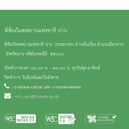
พิพิธภัณฑสถานแห่งชาติ น่าน
พิพิธภัณฑสถานแห่งชาติ น่าน ถนนผากอง ตำบลในเวียง อำเภอเมืองน่าน
จังหวัดน่าน รหัสไปรษณีย์ ๕๕๐๐๐
เปิดทำการเวลา ๐๙.๐๐ น. - ๑๖.๐๐ น. ทุกวันพุธ-อาทิตย์
ปิดทำการ วันจันทร์และวันอังคาร
: ๐-๕๔๗๑-๐๕๖๑ และ ๐-๕๔๗๗-๒๗๗๗
:
nm_nan@finearts.go.th