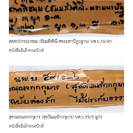
สตฺตปปกฺรณาธมฺม (ธัมมสังคิณี-พระมหาปัฏบฐาน) นพ.บ.34/4ก
หนังสืออิเล็กทรอนิกส์
สุชวณฺรณจกฺกกุมาร (สุชวัณณจักกกุมาร) นพ.บ.59/5 ผูก5
หนังสืออิเล็กทรอนิกส์