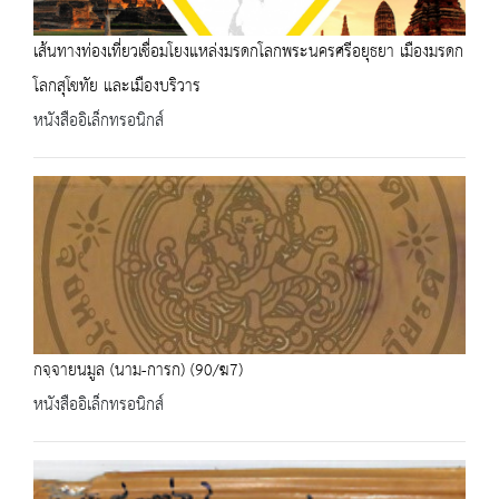
เส้นทางท่องเที่ยวเชื่อมโยงแหล่งมรดกโลกพระนครศรีอยุธยา เมืองมรดก
โลกสุโขทัย และเมืองบริวาร
หนังสืออิเล็กทรอนิกส์
กจฺจายนมูล (นาม-การก) (90/ฆ7)
หนังสืออิเล็กทรอนิกส์