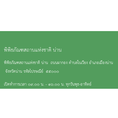
พิพิธภัณฑสถานแห่งชาติ น่าน
พิพิธภัณฑสถานแห่งชาติ น่าน ถนนผากอง ตำบลในเวียง อำเภอเมืองน่าน
จังหวัดน่าน รหัสไปรษณีย์ ๕๕๐๐๐
เปิดทำการเวลา ๐๙.๐๐ น. - ๑๖.๐๐ น. ทุกวันพุธ-อาทิตย์
ปิดทำการ วันจันทร์และวันอังคาร
: ๐-๕๔๗๑-๐๕๖๑ และ ๐-๕๔๗๗-๒๗๗๗
:
nm_nan@finearts.go.th