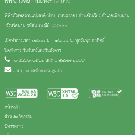
พิพิธภัณฑสถานแห่งชาติ น่าน
พิพิธภัณฑสถานแห่งชาติ น่าน ถนนผากอง ตำบลในเวียง อำเภอเมืองน่าน
จังหวัดน่าน รหัสไปรษณีย์ ๕๕๐๐๐
เปิดทำการเวลา ๐๙.๐๐ น. - ๑๖.๐๐ น. ทุกวันพุธ-อาทิตย์
ปิดทำการ วันจันทร์และวันอังคาร
: ๐-๕๔๗๑-๐๕๖๑ และ ๐-๕๔๗๗-๒๗๗๗
:
nm_nan@finearts.go.th
หน้าหลัก
ข่าวและกิจกรรม
นิทรรศการ