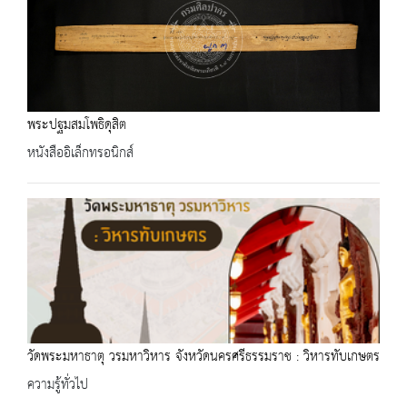
พระปฐมสมโพธิดุสิต
หนังสืออิเล็กทรอนิกส์
วัดพระมหาธาตุ วรมหาวิหาร จังหวัดนครศรีธรรมราช : วิหารทับเกษตร
ความรู้ทั่วไป