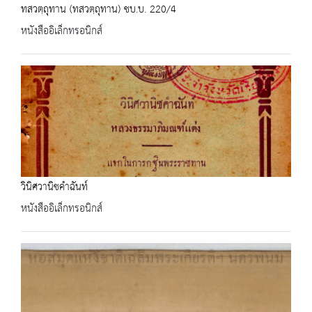
ทสวตฺถุทาน (ทสวตฺถุทาน) ชบ.บ. 220/4
หนังสืออิเล็กทรอนิกส์
วินิศวานิชคำฉันท์
หนังสืออิเล็กทรอนิกส์