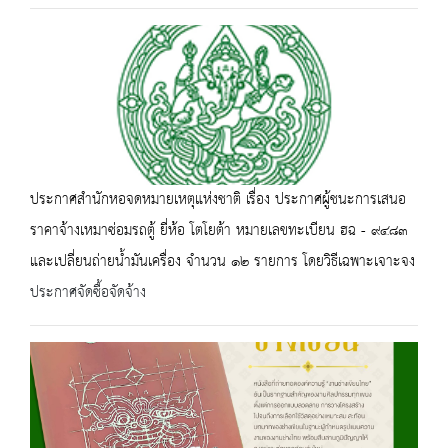
ประกาศสำนักหอจดหมายเหตุแห่งชาติ เรื่อง ประกาศผู้ชนะการเสนอ
ราคาจ้างเหมาซ่อมรถตู้ ยี่ห้อ โตโยต้า หมายเลขทะเบียน ฮฉ - ๙๔๘๓
และเปลี่ยนถ่ายน้ำมันเครื่อง จำนวน ๑๒ รายการ โดยวิธีเฉพาะเจาะจง
ประกาศจัดซื้อจัดจ้าง