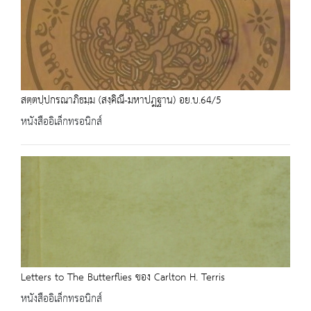
สตฺตปฺปกรณาภิธมฺม (สงฺคิณี-มหาปฎฐาน) อย.บ.64/5
หนังสืออิเล็กทรอนิกส์
Letters to The Butterflies ของ Carlton H. Terris
หนังสืออิเล็กทรอนิกส์