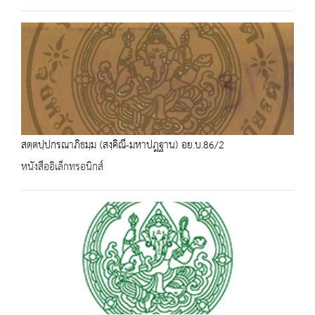
สตฺตปฺปกรณาภิธมฺม (สงฺคิณี-มหาปฎฐาน) อย.บ.86/2
หนังสืออิเล็กทรอนิกส์