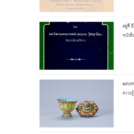
อยู่ดี ม
หนังสื
ผอบหกเ
ความรู้