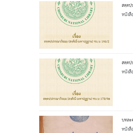
สตฺตปฺ
หนังสื
สตฺตปฺ
หนังสื
บทละค
หนังสื