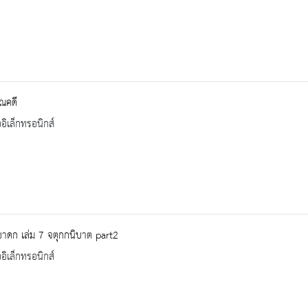
ณคดี
ออิเล็กทรอนิกส์
าดก เล่ม 7 จตุกกนิบาต part2
ออิเล็กทรอนิกส์