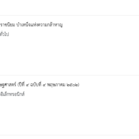
ญราชนิยม บำเหน็จแห่งความกล้าหาญ
ทั่วไป
ฐศาสตร์ (ปีที่ ๔ ฉบับที่ ๔ พฤษภาคม ๒๕๐๒)
ออิเล็กทรอนิกส์