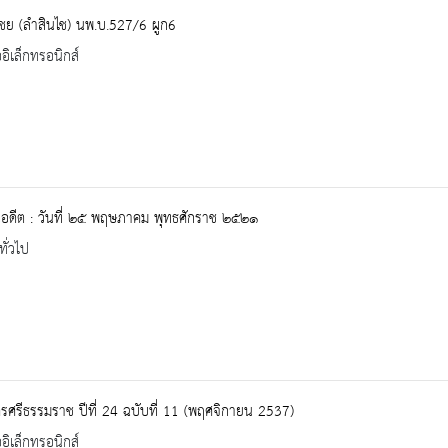
ชย (ลำสินไช) นพ.บ.527/6 ผูก6
ออิเล็กทรอนิกส์
ในอดีต : วันที่ ๒๕ พฤษภาคม พุทธศักราช ๒๕๒๑
ทั่วไป
ศรีธรรมราช ปีที่ 24 ฉบับที่ 11 (พฤศจิกายน 2537)
ออิเล็กทรอนิกส์