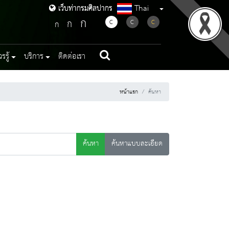
Thai
เว็บท่ากรมศิลปากร
เว็บท่ากรมศิลปากร
ก
ก
C
C
C
ก
รู้
บริการ
ติดต่อเรา
หน้าแรก
ค้นหา
ค้นหา
ค้นหาแบบละเอียด