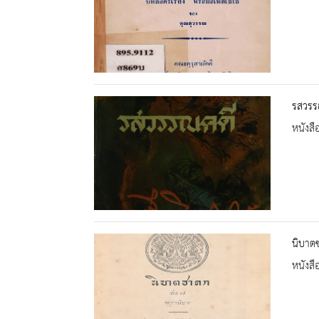
รสวรร
หนังสื
นิบาตช
หนังสื