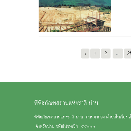
‹
1
2
...
2
พิพิธภัณฑสถานแห่งชาติ น่าน
พิพิธภัณฑสถานแห่งชาติ น่าน ถนนผากอง ตำบลในเวียง อ
จังหวัดน่าน รหัสไปรษณีย์ ๕๕๐๐๐