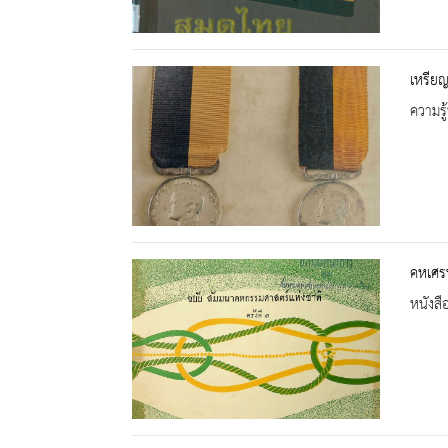
เหรีย
ความรู้
คหเศรษ
หนังสื