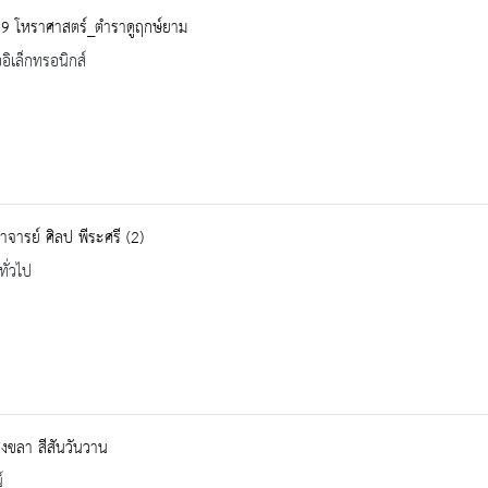
39 โหราศาสตร์_ตำราดูฤกษ์ยาม
ออิเล็กทรอนิกส์
จารย์ ศิลป พีระศรี (2)
ทั่วไป
งขลา สีสันวันวาน
์