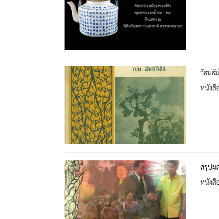
วัธนธั
หนังสื
สรุปผ
หนังสื