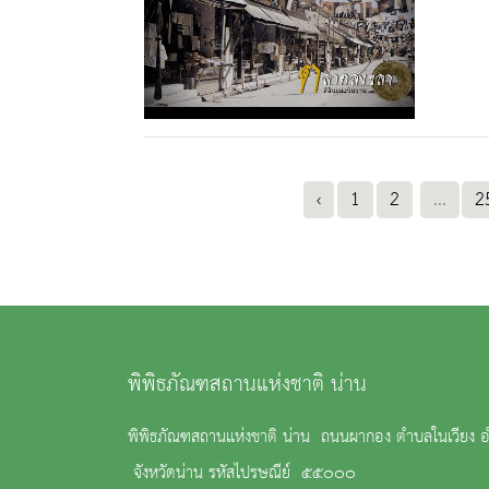
‹
1
2
...
2
พิพิธภัณฑสถานแห่งชาติ น่าน
พิพิธภัณฑสถานแห่งชาติ น่าน ถนนผากอง ตำบลในเวียง อ
จังหวัดน่าน รหัสไปรษณีย์ ๕๕๐๐๐