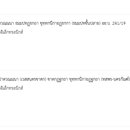
วณฺณนา ธมฺมปทฏฺธกถา ขุทฺทกนิกายฏฺธกกา (ธมฺมฺปทขั้นปลาย) อย.บ. 241/19
ออิเล็กทรอนิกส์
ปาตวณฺณนา (เวสฺสนฺตรชาดก) ชาตกฏฐกถา ขุทฺทกนิกายฏฐกถา (ทสพร-นครกัณฑ์
ออิเล็กทรอนิกส์