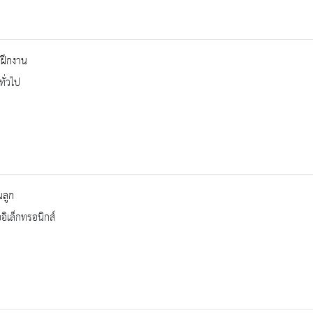
ฝึกงาน
ทั่วไป
นลูก
ออิเล็กทรอนิกส์