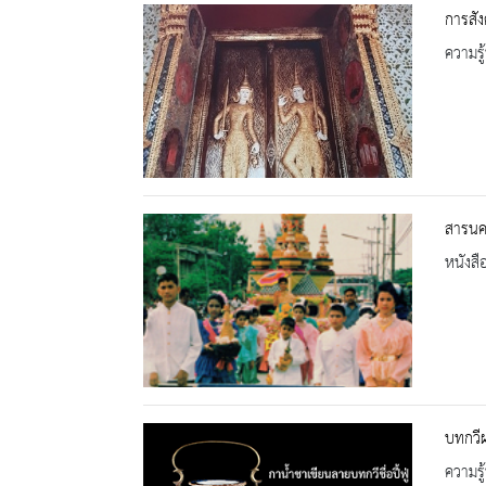
การสั
ความรู้
สารนคร
หนังสื
บทกวี
ความรู้