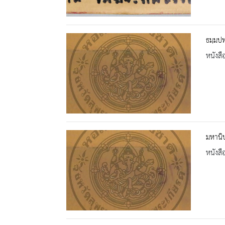
ธมฺมปท
หนังสื
มหานิ
หนังสื