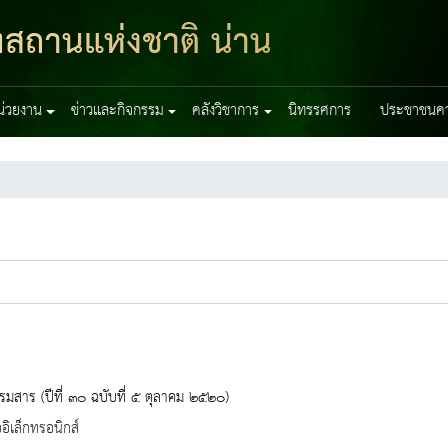
ฑสถานแห่งชาติ น่าน
หน่วยงาน
ข่าวและกิจกรรม
คลังวิชาการ
นิทรรศการ
ประชาชนควร
รมสาร (ปีที่ ๓๐ ฉบับที่ ๕ ตุลาคม ๒๕๒๐)
ออิเล็กทรอนิกส์