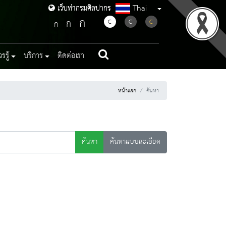
Thai
เว็บท่ากรมศิลปากร
เว็บท่ากรมศิลปากร
ก
ก
C
C
C
ก
รู้
บริการ
ติดต่อเรา
หน้าแรก
ค้นหา
ค้นหา
ค้นหาแบบละเอียด