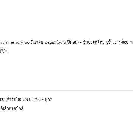
alinmemory ๑๐ มีนาคม ๒๔๓๕ (๑๓๐ ปีก่อน) - วันประสูติพระเจ้าวรวงศ์เธอ พร
ทั่วไป
ชย (ลำสินไช) นพ.บ.527/2 ผูก2
ออิเล็กทรอนิกส์