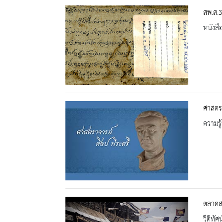
สพ.ส.
หนังสื
ศาสตรา
ความรู้
ตลาดส
วีดิทัศน