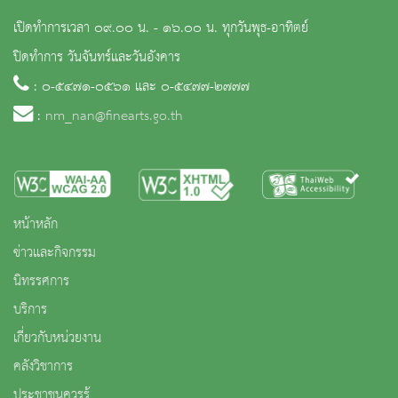
เปิดทำการเวลา ๐๙.๐๐ น. - ๑๖.๐๐ น. ทุกวันพุธ-อาทิตย์
ปิดทำการ วันจันทร์และวันอังคาร
: ๐-๕๔๗๑-๐๕๖๑ และ ๐-๕๔๗๗-๒๗๗๗
:
nm_nan@finearts.go.th
หน้าหลัก
ข่าวและกิจกรรม
นิทรรศการ
บริการ
เกี่ยวกับหน่วยงาน
คลังวิชาการ
ประชาชนควรรู้