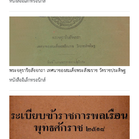
หนังสืออิเล็กทรอนิกส์
พระจตุราริยสัจจกถา เทศนาของสมเด็จพระสังฆราช วัดราชประดิษฐ
หนังสืออิเล็กทรอนิกส์