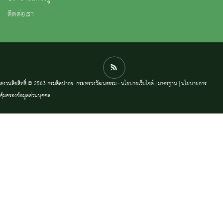
ติดต่อเรา
สงวนลิขสิทธิ์ © 2563 กรมศิลปากร. กระทรวงวัฒนธรรม -
นโยบายเว็บไซต์
|
มาตรฐาน
|
นโยบายการ
คุ้มครองข้อมูลส่วนบุคคล