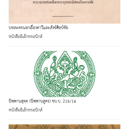
บทละครนอกเรื่องคาวีและสังข์ศิลป์ชัย
หนังสืออิเล็กทรอนิกส์
นิพฺพานสุตฺต (นิพฺพานสูตร) ชบ.บ. 216/1ฉ
หนังสืออิเล็กทรอนิกส์