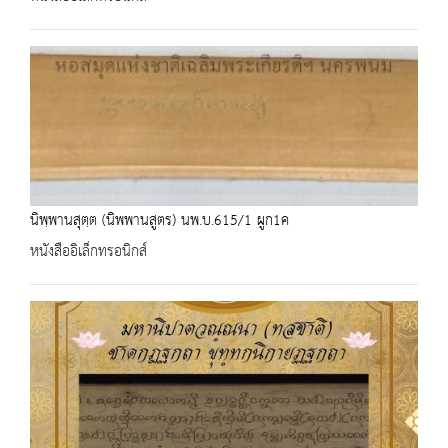
นิพฺพานสุตฺต (นิพพานสูตร) นพ.บ.615/1 ผูก1ค
หนังสืออิเล็กทรอนิกส์