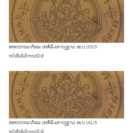
สตฺตปฺปกรณาภิธมฺม (สงฺคิณี-มหาปฎฐาน) อย.บ.103/5
หนังสืออิเล็กทรอนิกส์
สตฺตปฺปกรณาภิธมฺม (สงฺคิณี-มหาปฏฺฐาน) อย.บ.141/5
หนังสืออิเล็กทรอนิกส์