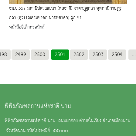
ชม.บ.557 มหานิปตวณฺณนา (ทสชาติ) ชาตกฎฺฐกถา ขุทฺทกนิกายฎฺฐ
กถา (สุวรรณสามชาดก-นารทชาดก) ผูก ข1
หนังสืออิเล็กทรอนิกส์
498
2499
2500
2501
2502
2503
2504
...
พิพิธภัณฑสถานแห่งชาติ น่าน
พิพิธภัณฑสถานแห่งชาติ น่าน ถนนผากอง ตำบลในเวียง อำเภอเมืองน่าน
จังหวัดน่าน รหัสไปรษณีย์ ๕๕๐๐๐