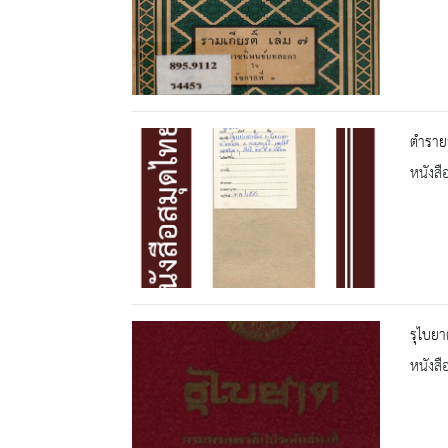
ตำราย
หนังสื
รุไบยา
หนังสื