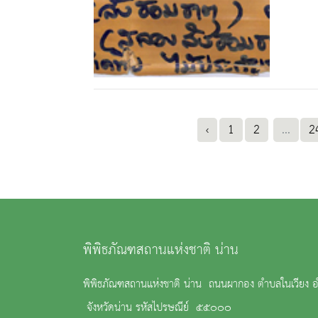
‹
1
2
...
2
พิพิธภัณฑสถานแห่งชาติ น่าน
พิพิธภัณฑสถานแห่งชาติ น่าน ถนนผากอง ตำบลในเวียง อ
จังหวัดน่าน รหัสไปรษณีย์ ๕๕๐๐๐