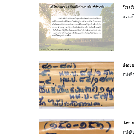
วัดเจดี
ความรู้
สังฮอม
หนังสื
สังฮอม
หนังสื