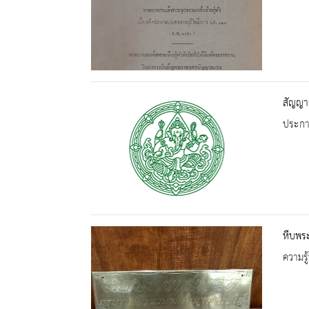
สัญญา
ประกาศ
หีบพร
ความรู้