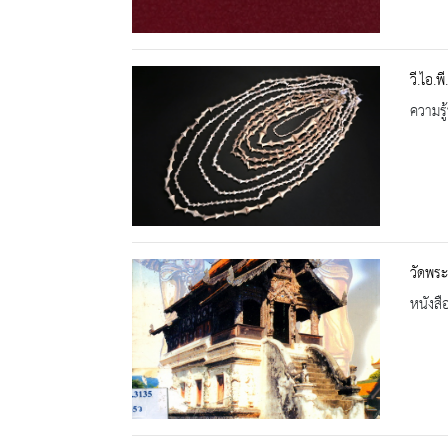
วี.ไอ.พ
ความรู้
วัดพระ
หนังสื