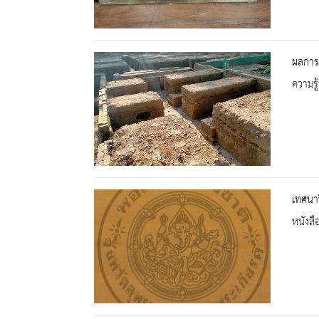
ผลการ
ความรู้
เทศนา
หนังสื