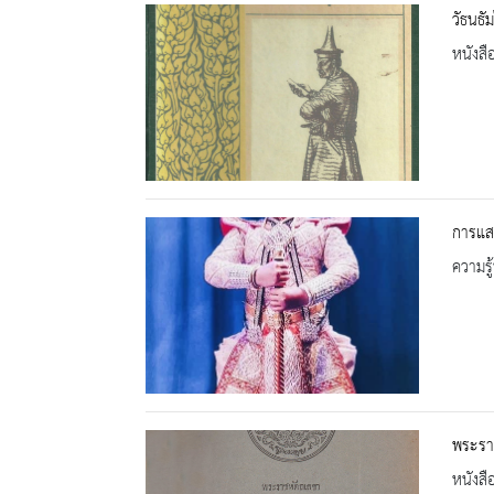
วัธนธั
หนังสื
การแสด
ความรู้
พระราช
หนังสื