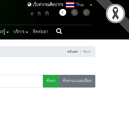
Thai
เว็บท่ากรมศิลปากร
เว็บท่ากรมศิลปากร
ก
ก
C
C
C
ก
รู้
บริการ
ติดต่อเรา
หน้าแรก
ค้นหา
ค้นหา
ค้นหาแบบละเอียด