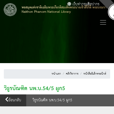
เว็บท่ากรมศิลปากร
หอสมุดแห่งชาติเฉลิมพระเกียรติสมเด็จพระนางเจ้าสิริกิติ์ พระบรมราชิน
Nakhon Phanom National Library
หน้าแรก
คลังวิชาการ
หนังสืออิเล็กทรอนิกส์
วิธูรบัณฑิต นพ.บ.54/5 ผูก5
ย้อนกลับ
วิธูรบัณฑิต นพ.บ.54/5 ผูก5