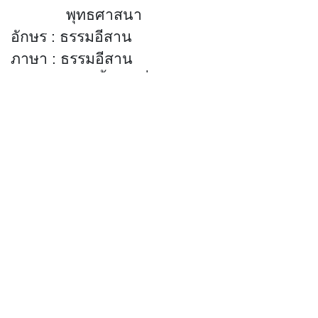
พุทธศาสนา
อักษร
:
ธรรมอีสาน
ภาษา
:
ธรรมอีสาน
บทคัดย่อ
:
มีเนื้อหาเกี่ยวกับพุทธศาสนา
สามารถสืบค้นได้ที่ห้องศรีโคตรบูรณ์
หอสมุดแห่งชาติเฉลิมพระเกียรติ
สมเด็จ
พระนางเจ้าสิริกิติ์ พระบรมราชินีนาถ นครพนม
(จำนวนผู้เข้าชม 1016 ครั้ง)