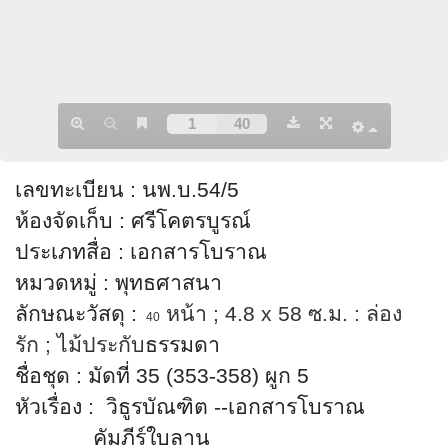
เลขทะเบียน
:
นพ.บ.54/5
ห้องจัดเก็บ
:
ศรีโคตรบูรณ์
ประเภทสื่อ
:
เอกสารโบราณ
หมวดหมู่
:
พุทธศาสนา
ลักษณะวัสดุ
:
หน้า
; 4.8 x 58
ซ.ม. : ล่อง
40
รัก
;
ไม้ประกับ
ธรรมดา
ชื่อชุด
:
มัดที่ 35 (353-358) ผูก 5
หัวเรื่อง
:
วิธูรบัณฑิต --เอกสารโบราณ
คัมภีร์ใบลาน