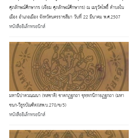
ศุภลักษณ์ศึกษากร (เจียม ศุภลักษณ์ศึกษากร) ณ เมรุวัดโพธื์ ตำบลใน
เมือง อำเภอเมือง จังหวัดนครราชสีมา วันที่ 22 มีนาคม พ.ศ.2507
หนังสืออิเล็กทรอนิกส์
มหานิปาตวณฺณนา (ทสชาติ) ชาตกฏฐกถา ขุทฺทกนิกายฏฐกถา (มหา
ชนก-วิธูรบัณฑิต)(สพ.บ.270/ข/5)
หนังสืออิเล็กทรอนิกส์