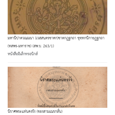
มหานิปาตวณฺณนา (เวสฺสนฺตรชาดก)ชาตกฎฐกถา ขุทฺทกนิกายฏฐกถา
(ทสพร-มหาราช) (สพ.บ. 263/1)
หนังสืออิเล็กทรอนิกส์
นิราศพระแท่นดงรัง (ของสามเณรกลั่น)