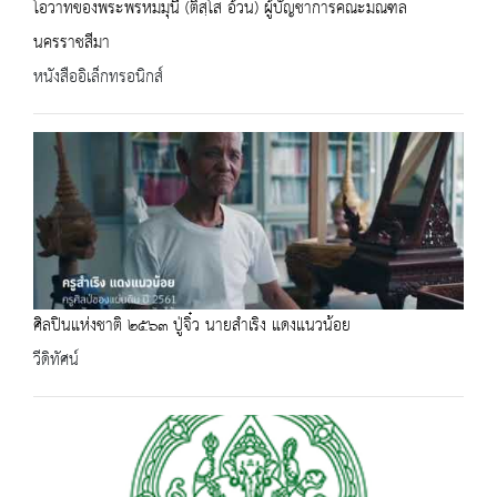
โอวาทของพระพรหมมุนี (ติสฺโส อ้วน) ผู้บัญชาการคณะมณฑล
นครราชสีมา
หนังสืออิเล็กทรอนิกส์
ศิลปินแห่งชาติ ๒๕๖๓ ปู่จิ๋ว นายสำเริง แดงแนวน้อย
วีดิทัศน์