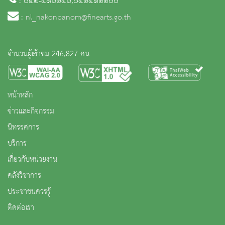
: ๐๔๒-๕๑๖๒๔๖,๐๔๒๕๑๒๒๐๐
:
nl_nakonpanom@finearts.go.th
จำนวนผู้เข้าชม 246,827 คน
หน้าหลัก
ข่าวและกิจกรรม
นิทรรศการ
บริการ
เกี่ยวกับหน่วยงาน
คลังวิชาการ
ประชาชนควรรู้
ติดต่อเรา