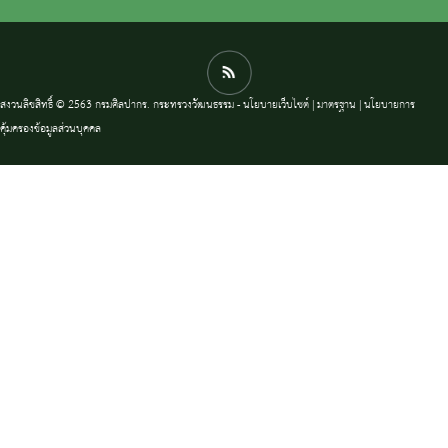
สงวนลิขสิทธิ์ © 2563 กรมศิลปากร. กระทรวงวัฒนธรรม -
นโยบายเว็บไซต์
|
มาตรฐาน
|
นโยบายการ
คุ้มครองข้อมูลส่วนบุคคล