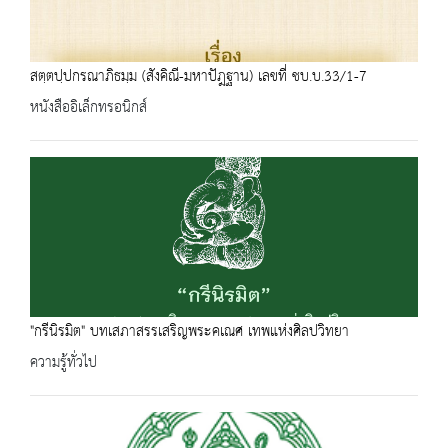
สตฺตปฺปกรณาภิธมฺม (สังคิณี-มหาปัฎฐาน) เลขที่ ชบ.บ.33/1-7
หนังสืออิเล็กทรอนิกส์
"กรีนิรมิต" บทเสภาสรรเสริญพระคเณศ เทพแห่งศิลปวิทยา
ความรู้ทั่วไป