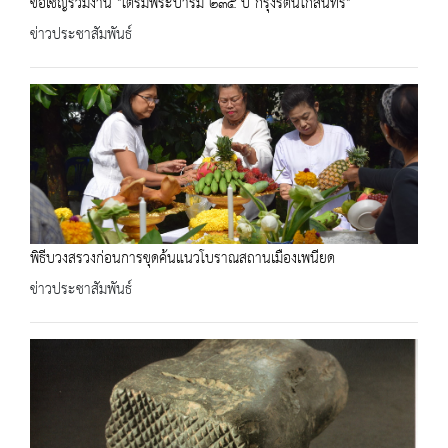
ขอเชิญร่วมงาน "ใต้ร่มพระบารมี ๒๓๕ ปี กรุงรัตนโกสินทร์"
ข่าวประชาสัมพันธ์
พิธีบวงสรวงก่อนการขุดค้นแนวโบราณสถานเมืองเพนียด
ข่าวประชาสัมพันธ์