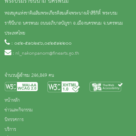
พระบรมราชินีนาถ นครพนม
หอสมุดแห่งชาติเฉลิมพระเกียรติสมเด็จพระนางเจ้าสิริกิติ์ พระบรม
ราชินีนาถ นครพนม ถนนอภิบาลบัญชา อ.เมืองนครพนม จ.นครพนม
ประเทศไทย
: ๐๔๒-๕๑๖๒๔๖,๐๔๒๕๑๒๒๐๐
:
nl_nakonpanom@finearts.go.th
จำนวนผู้เข้าชม 246,849 คน
หน้าหลัก
ข่าวและกิจกรรม
นิทรรศการ
บริการ