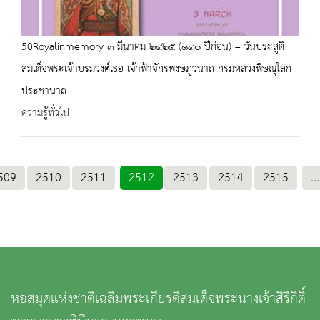
50Royalinmemory ๓ มีนาคม ๒๔๒๕ (๑๔๐ ปีก่อน) – วันประสูติ
สมเด็จพระเจ้าบรมวงศ์เธอ เจ้าฟ้าจักรพงษภูวนาถ กรมหลวงพิษณุโลก
ประชานาถ
ความรู้ทั่วไป
509
2510
2511
2512
2513
2514
2515
...
หอสมุดแห่งชาติเฉลิมพระเกียรติสมเด็จพระนางเจ้าสิริกิติ์