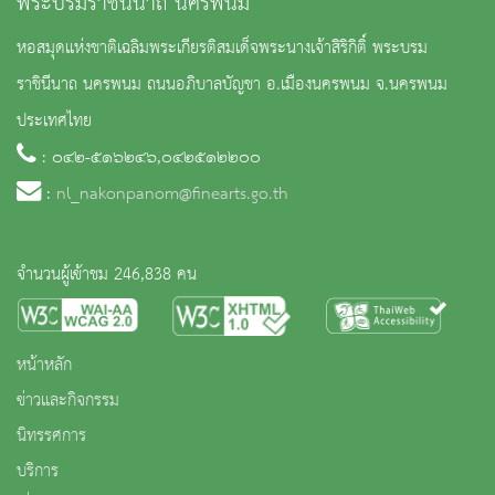
พระบรมราชินีนาถ นครพนม
หอสมุดแห่งชาติเฉลิมพระเกียรติสมเด็จพระนางเจ้าสิริกิติ์ พระบรม
ราชินีนาถ นครพนม ถนนอภิบาลบัญชา อ.เมืองนครพนม จ.นครพนม
ประเทศไทย
: ๐๔๒-๕๑๖๒๔๖,๐๔๒๕๑๒๒๐๐
:
nl_nakonpanom@finearts.go.th
จำนวนผู้เข้าชม 246,838 คน
หน้าหลัก
ข่าวและกิจกรรม
นิทรรศการ
บริการ