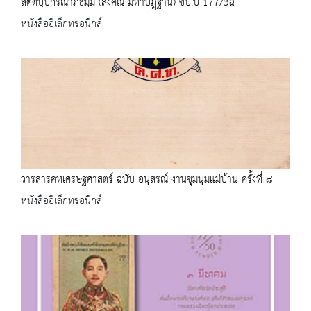
สตฺตปฺปกรณาภิธมฺม (สงฺคิณี-มหาปฎฺฐาน) ชบ.บ 177/3ฉ
หนังสืออิเล็กทรอนิกส์
วารสารคหเศรษฐศาสตร์ ฉบับ อนุสรณ์ งานชุมนุมแม่บ้าน ครั้งที่ ๘
หนังสืออิเล็กทรอนิกส์