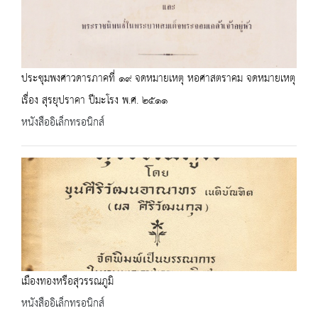
ประชุมพงศาวดารภาคที่ ๑๙ จดหมายเหตุ หอศาสตราคม จดหมายเหตุ
เรื่อง สุรยุปราคา ปีมะโรง พ.ศ. ๒๕๑๑
หนังสืออิเล็กทรอนิกส์
เมืองทองหรือสุวรรณภูมิ
หนังสืออิเล็กทรอนิกส์