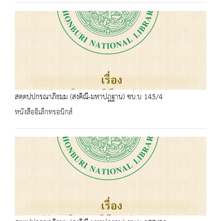
สตฺตปฺปกรณาภิธมฺม (สงฺคิณี-มหาปฎฺฐาน) ชบ.บ 145/4
หนังสืออิเล็กทรอนิกส์